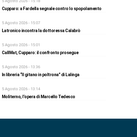
5 Agosto 2026 - 15:18
Cupparo: a Fardella segnale contro lo spopolamento
5 Agosto 2026 - 15:07
Latronico incontra la dottoressa Calabrò
5 Agosto 2026 - 15:01
CallMat, Cupparo: il confronto prosegue
5 Agosto 2026 - 13:36
In libreria “Il gitano in poltrona” di Lalinga
5 Agosto 2026 - 13:14
Moliterno, l’opera di Marcello Tedesco