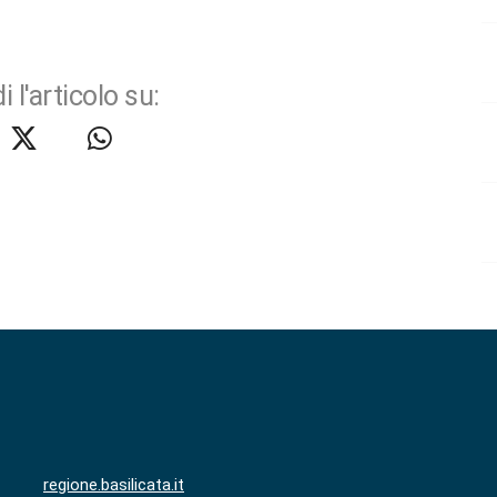
i l'articolo su:
regione.basilicata.it