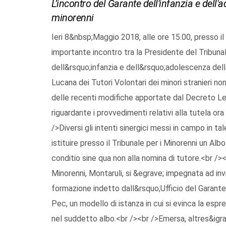
L’incontro del Garante dell'infanzia e dell'
minorenni
Ieri 8&nbsp;Maggio 2018, alle ore 15.00, presso il
importante incontro tra la Presidente del Tribunale
dell&rsquo;infanzia e dell&rsquo;adolescenza dell
Lucana dei Tutori Volontari dei minori stranieri n
delle recenti modifiche apportate dal Decreto Le
riguardante i provvedimenti relativi alla tutela or
/>Diversi gli intenti sinergici messi in campo in ta
istituire presso il Tribunale per i Minorenni un Alb
conditio sine qua non alla nomina di tutore.<br /><
Minorenni, Montaruli, si &egrave; impegnata ad inv
formazione indetto dall&rsquo;Ufficio del Garante
Pec, un modello di istanza in cui si evinca la esp
nel suddetto albo.<br /><br />Emersa, altres&igra