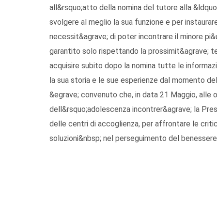
all&rsquo;atto della nomina del tutore alla &ldquo
svolgere al meglio la sua funzione e per instaurare
necessit&agrave; di poter incontrare il minore pi
garantito solo rispettando la prossimit&agrave; ter
acquisire subito dopo la nomina tutte le informazio
la sua storia e le sue esperienze dal momento del
&egrave; convenuto che, in data 21 Maggio, alle or
dell&rsquo;adolescenza incontrer&agrave; la Presid
delle centri di accoglienza, per affrontare le cr
soluzioni&nbsp; nel perseguimento del benessere 