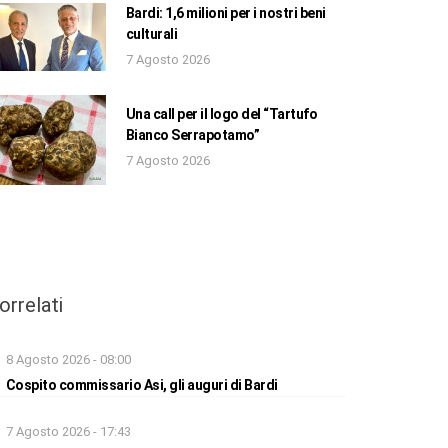
Bardi: 1,6 milioni per i nostri beni
culturali
7 Agosto 2026
Una call per il logo del “Tartufo
Bianco Serrapotamo”
7 Agosto 2026
orrelati
8 Agosto 2026 - 08:00
Cospito commissario Asi, gli auguri di Bardi
7 Agosto 2026 - 17:43