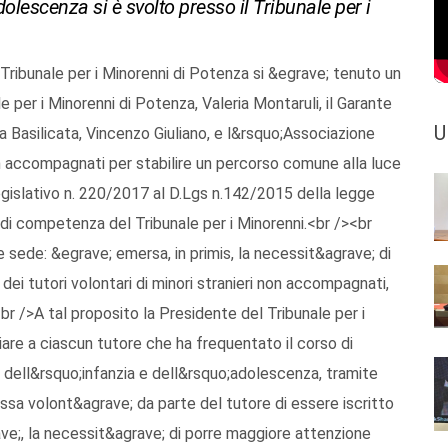
adolescenza si è svolto presso il Tribunale per i
 Tribunale per i Minorenni di Potenza si &egrave; tenuto un
 per i Minorenni di Potenza, Valeria Montaruli, il Garante
U
a Basilicata, Vincenzo Giuliano, e l&rsquo;Associazione
on accompagnati per stabilire un percorso comune alla luce
gislativo n. 220/2017 al D.Lgs n.142/2015 della legge
a di competenza del Tribunale per i Minorenni.<br /><br
le sede: &egrave; emersa, in primis, la necessit&agrave; di
o dei tutori volontari di minori stranieri non accompagnati,
br />A tal proposito la Presidente del Tribunale per i
iare a ciascun tutore che ha frequentato il corso di
 dell&rsquo;infanzia e dell&rsquo;adolescenza, tramite
ressa volont&agrave; da parte del tutore di essere iscritto
ve;, la necessit&agrave; di porre maggiore attenzione