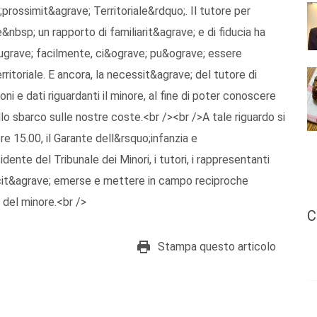
;prossimit&agrave; Territoriale&rdquo;. Il tutore per
&nbsp; un rapporto di familiarit&agrave; e di fiducia ha
&ugrave; facilmente, ci&ograve; pu&ograve; essere
ritoriale. E ancora, la necessit&agrave; del tutore di
ni e dati riguardanti il minore, al fine di poter conoscere
lo sbarco sulle nostre coste.<br /><br />A tale riguardo si
e 15.00, il Garante dell&rsquo;infanzia e
ente del Tribunale dei Minori, i tutori, i rappresentanti
iticit&agrave; emerse e mettere in campo reciproche
del minore.<br />
C
Stampa questo articolo