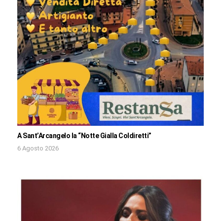
A Sant’Arcangelo la “Notte Gialla Coldiretti”
6 Agosto 2026