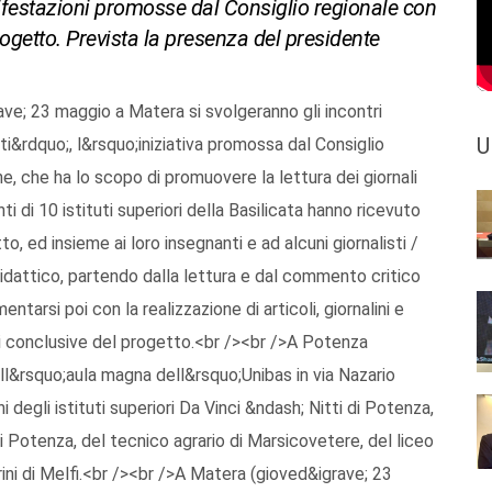
nifestazioni promosse dal Consiglio regionale con
progetto. Prevista la presenza del presidente
e; 23 maggio a Matera si svolgeranno gli incontri
U
i&rdquo;, l&rsquo;iniziativa promossa dal Consiglio
one, che ha lo scopo di promuovere la lettura dei giornali
i di 10 istituti superiori della Basilicata hanno ricevuto
to, ed insieme ai loro insegnanti e ad alcuni giornalisti /
 didattico, partendo dalla lettura e dal commento critico
mentarsi poi con la realizzazione di articoli, giornalini e
i conclusive del progetto.<br /><br />A Potenza
ell&rsquo;aula magna dell&rsquo;Unibas in via Nazario
i degli istituti superiori Da Vinci &ndash; Nitti di Potenza,
 di Potenza, del tecnico agrario di Marsicovetere, del liceo
rini di Melfi.<br /><br />A Matera (gioved&igrave; 23