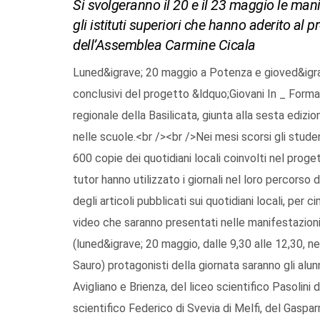
Si svolgeranno il 20 e il 23 maggio le ma
gli istituti superiori che hanno aderito al 
dell’Assemblea Carmine Cicala
Luned&igrave; 20 maggio a Potenza e gioved&igrav
conclusivi del progetto &ldquo;Giovani In _ Format
regionale della Basilicata, giunta alla sesta edizi
nelle scuole.<br /><br />Nei mesi scorsi gli student
600 copie dei quotidiani locali coinvolti nel proget
tutor hanno utilizzato i giornali nel loro percorso
degli articoli pubblicati sui quotidiani locali, per ci
video che saranno presentati nelle manifestazion
(luned&igrave; 20 maggio, dalle 9,30 alle 12,30, n
Sauro) protagonisti della giornata saranno gli alunn
Avigliano e Brienza, del liceo scientifico Pasolini
scientifico Federico di Svevia di Melfi, del Gaspar