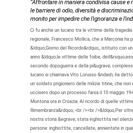
“Affrontare in maniera condivisa cause e r
le barriere di odio, diversità e discrimina
monito per impedire che l'ignoranza e l'in
Ci fu anche un lucano tra le vittime della tragedia
regionale, Francesco Mollica, che a Marconia ha pa
&ldquo;Giorno del Ricordo&rdquo;, istituito con una
anno &ldquo;le vittime delle foibe, dell&rsquo;esodo
secondo dopoguerra e della pi&ugrave; complessa
lucano si chiamava Vito Lorusso &ndash; ha detto
un soldato prigioniero delle milizie titine, che non
uccisero dopo un processo farsa il 10 maggio 194
Montona ora in Croazia. Al ricordo di quelle vittim
Rimembranza&rdquo;.<br /><br />&ldquo;Per oltre 
nostra storia &egrave; stata inghiottita nel silenzi
persone: inghiottite, cancellate, annientate in que