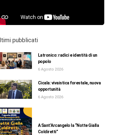
ltimi pubblicati
Latronico: radici e identità di un
popolo
6 Agosto 2026
Cicala: vivaistica forestale, nuova
opportunità
6 Agosto 2026
A Sant’Arcangelo la “Notte Gialla
Coldiretti”