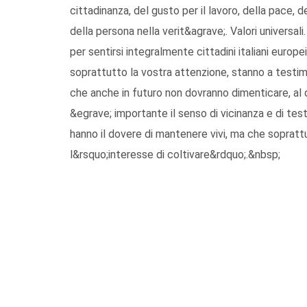
cittadinanza, del gusto per il lavoro, della pace, d
della persona nella verit&agrave;. Valori universa
per sentirsi integralmente cittadini italiani europ
soprattutto la vostra attenzione, stanno a testim
che anche in futuro non dovranno dimenticare, al 
&egrave; importante il senso di vicinanza e di tes
hanno il dovere di mantenere vivi, ma che soprattu
l&rsquo;interesse di coltivare&rdquo;.&nbsp;