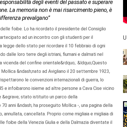
esponsabilità degli eventi del passato e superare
zione. La memoria non è mai risarcimento pieno, è
differenza prevalgano”
 delle foibe. Lo ha ricordato il presidente del Consiglio
U
rtecipato ad un incontro con gli studenti per il
 legge dello stato per ricordare il 10 febbraio di ogni
 dalle loro terre degli istriani, fiumani e dalmati nel
 vicenda del confine orientale&rdquo;. &ldquo;Questo
 Mollica &ndash;nato ad Avigliano il 20 settembre 1923,
 rispettarono le convenzioni internazionali di guerra, lo
5 e infoibarono isieme ad altre persone a Cava Cise vicino
e &egrave; stato istituito un parco della
70 anni &ndash; ha proseguito Mollica -, una pagina della
o, annullata, cancellata. Proprio come migliaia e migliaia di
lle foibe della Venezia Giulia e della Dalmazia diventate il