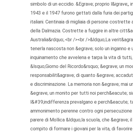
simbolo di un eccidio. &Egrave; proprio l&igrave;, in
1943 e il 1947 furono gettati dalla furia dei partigia
italiani. Centinaia di migliaia di persone costrette
della Dalmazia. Costrette a fuggire in altre citt&ag
Australia&rdquo;.<br /><br />&ldquo;La verit&agra
tenerla nascosta non &egrave; solo un inganno e u
inquinamento che avvelena e tarpa la vita di tutti,
&lsquo;Giorno del Ricordo&rsquo; &egrave; un modo
responsabilit&agrave; di quanto &egrave; accaduto 
e discriminazione. La memoria non &egrave; mai un 
&egrave; un monito per tutti noi perch&eacute; s
l&#39;indifferenza prevalgano e perch&eacute; tali
ammonimento perenne contro ogni persecuzione e
parere di Mollica &ldquo;la scuola, che &egrave; il
compito di formare i giovani per la vita, di favorire