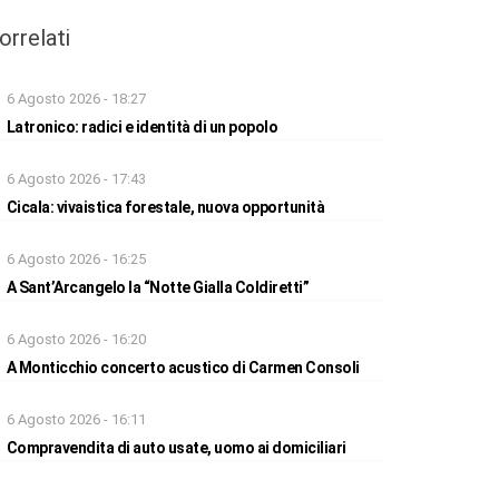
orrelati
6 Agosto 2026 - 18:27
Latronico: radici e identità di un popolo
6 Agosto 2026 - 17:43
Cicala: vivaistica forestale, nuova opportunità
6 Agosto 2026 - 16:25
A Sant’Arcangelo la “Notte Gialla Coldiretti”
6 Agosto 2026 - 16:20
A Monticchio concerto acustico di Carmen Consoli
6 Agosto 2026 - 16:11
Compravendita di auto usate, uomo ai domiciliari