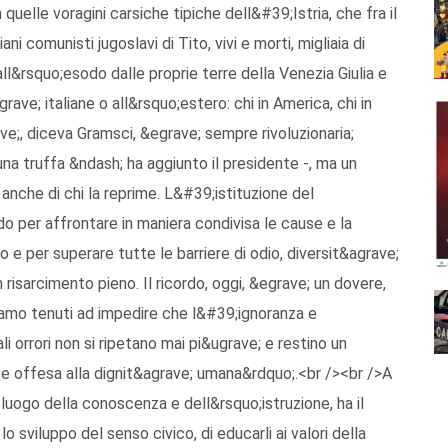
 quelle voragini carsiche tipiche dell&#39;Istria, che fra il
ni comunisti jugoslavi di Tito, vivi e morti, migliaia di
 all&rsquo;esodo dalle proprie terre della Venezia Giulia e
rave; italiane o all&rsquo;estero: chi in America, chi in
ve;, diceva Gramsci, &egrave; sempre rivoluzionaria;
na truffa &ndash; ha aggiunto il presidente -, ma un
 anche di chi la reprime. L&#39;istituzione del
 per affrontare in maniera condivisa le cause e la
e per superare tutte le barriere di odio, diversit&agrave;
risarcimento pieno. Il ricordo, oggi, &egrave; un dovere,
iamo tenuti ad impedire che l&#39;ignoranza e
 orrori non si ripetano mai pi&ugrave; e restino un
 offesa alla dignit&agrave; umana&rdquo;.<br /><br />A
 luogo della conoscenza e dell&rsquo;istruzione, ha il
 lo sviluppo del senso civico, di educarli ai valori della