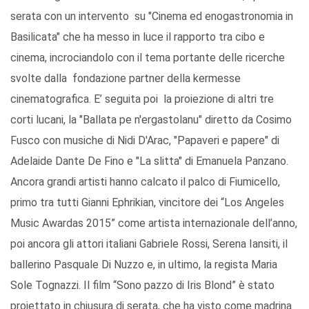
serata con un intervento su "Cinema ed enogastronomia in
Basilicata" che ha messo in luce il rapporto tra cibo e
cinema, incrociandolo con il tema portante delle ricerche
svolte dalla fondazione partner della kermesse
cinematografica. E’ seguita poi la proiezione di altri tre
corti lucani, la "Ballata pe n'ergastolanu" diretto da Cosimo
Fusco con musiche di Nidi D'Arac, "Papaveri e papere" di
Adelaide Dante De Fino e "La slitta" di Emanuela Panzano.
Ancora grandi artisti hanno calcato il palco di Fiumicello,
primo tra tutti Gianni Ephrikian, vincitore dei “Los Angeles
Music Awardas 2015” come artista internazionale dell’anno,
poi ancora gli attori italiani Gabriele Rossi, Serena Iansiti, il
ballerino Pasquale Di Nuzzo e, in ultimo, la regista Maria
Sole Tognazzi. Il film “Sono pazzo di Iris Blond” è stato
proiettato in chiusura di serata, che ha visto come madrina