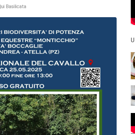
ui Basilicata
U