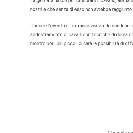
La giornata nasce per celebrare il cavallo, animal
nostri e che senza di esso non avrebbe raggiunto i 
Durante l’evento si potranno visitare le scuderie, 
addestramento di cavalli con tecniche di doma do
mentre per i più piccoli ci sarà la possibilità di ef