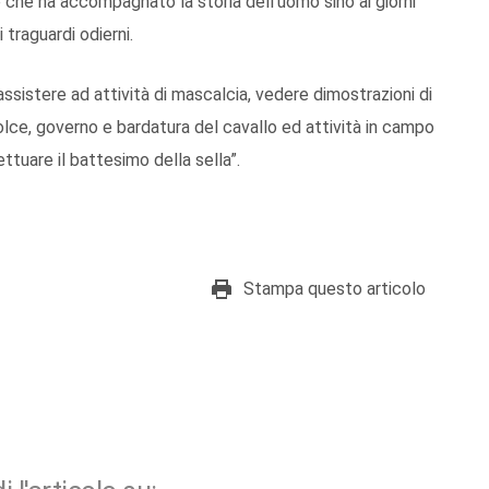
e che ha accompagnato la storia dell’uomo sino ai giorni
traguardi odierni.
assistere ad attività di mascalcia, vedere dimostrazioni di
lce, governo e bardatura del cavallo ed attività in campo
fettuare il battesimo della sella”.
Stampa questo articolo