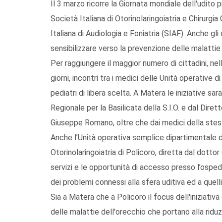
Il 3 marzo ricorre la Giornata mondiale dell'udito
Società Italiana di Otorinolaringoiatria e Chirurg
Italiana di Audiologia e Foniatria (SIAF). Anche gli
sensibilizzare verso la prevenzione delle malattie 
Per raggiungere il maggior numero di cittadini, nel
giorni, incontri tra i medici delle Unità operative d
pediatri di libera scelta. A Matera le iniziative s
Regionale per la Basilicata della S.I.O. e dal Diret
Giuseppe Romano, oltre che dai medici della stes
Anche l’Unità operativa semplice dipartimentale di
Otorinolaringoiatria di Policoro, diretta dal dottor 
servizi e le opportunità di accesso presso l’ospeda
dei problemi connessi alla sfera uditiva ed a quelli
Sia a Matera che a Policoro il focus dell'iniziativ
delle malattie dell'orecchio che portano alla riduzi