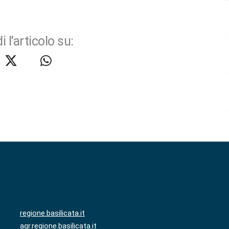
i l'articolo su:
regione.basilicata.it
agr.regione.basilicata.it