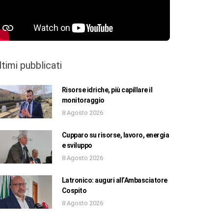
ltimi pubblicati
Risorse idriche, più capillare il
monitoraggio
8 Agosto 2026
Cupparo su risorse, lavoro, energia
e sviluppo
8 Agosto 2026
Latronico: auguri all’Ambasciatore
Cospito
8 Agosto 2026