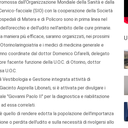
 promossa dall’Organizzazione Mondiale della Sanità e dalla
ia Cervico-facciale (SIO) con la cooperazione della Società
 ospedali di Matera e di Policoro sono in prima linea nel
dell’orecchio e dell'udito nell'ambito delle cure primarie.
la maniera più efficace, saranno organizzati, nei prossimi
U
i Otorinolaringoiatria e i medici di medicina generale e
aranno coordinate dal dottor Domenico Cifarelli, delegato
tore facente funzione della U.O.C. di Otorino, dottor
sa U.O.C.
 Vestibologia e Gestione integrata attività di
Giacinto Asprella Libonati, si è attivata per divulgare i
le "Giovanni Paolo II" per la diagnostica e riabilitazione
 ad essa correlati.
a è quello di rendere edotta la popolazione dell'importanza
one o perdita dell'udito e sulla necessità di rivolgersi allo