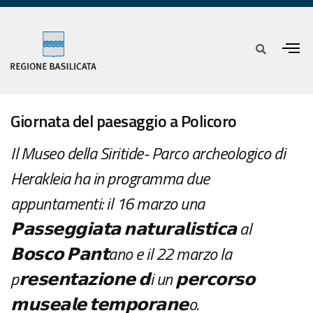
Giornata del paesaggio a Policoro
Il Museo della Siritide- Parco archeologico di
Herakleia ha in programma due
appuntamenti: il 16 marzo una
𝗣𝗮𝘀𝘀𝗲𝗴𝗴𝗶𝗮𝘁𝗮 𝗻𝗮𝘁𝘂𝗿𝗮𝗹𝗶𝘀𝘁𝗶𝗰𝗮 al
𝗕𝗼𝘀𝗰𝗼 𝗣𝗮𝗻𝘁ano e il 22 marzo la
p𝗿𝗲𝘀𝗲𝗻𝘁𝗮𝘇𝗶𝗼𝗻𝗲 𝗱i un 𝗽𝗲𝗿𝗰𝗼𝗿𝘀𝗼
𝗺𝘂𝘀𝗲𝗮𝗹𝗲 𝘁𝗲𝗺𝗽𝗼𝗿𝗮𝗻𝗲o.