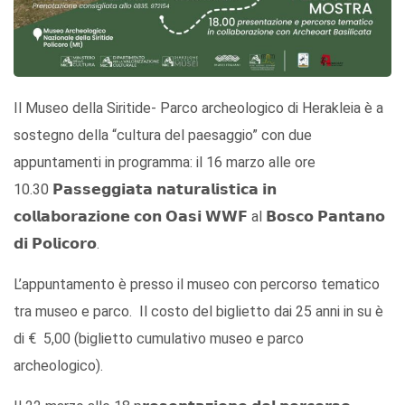
Il Museo della Siritide- Parco archeologico di Herakleia è a
sostegno della “cultura del paesaggio” con due
appuntamenti in programma: il 16 marzo alle ore
10.30 𝗣𝗮𝘀𝘀𝗲𝗴𝗴𝗶𝗮𝘁𝗮 𝗻𝗮𝘁𝘂𝗿𝗮𝗹𝗶𝘀𝘁𝗶𝗰𝗮 𝗶𝗻
𝗰𝗼𝗹𝗹𝗮𝗯𝗼𝗿𝗮𝘇𝗶𝗼𝗻𝗲 𝗰𝗼𝗻 𝗢𝗮𝘀𝗶 𝗪𝗪𝗙 al 𝗕𝗼𝘀𝗰𝗼 𝗣𝗮𝗻𝘁𝗮𝗻𝗼
𝗱𝗶 𝗣𝗼𝗹𝗶𝗰𝗼𝗿𝗼.
L’appuntamento è presso il museo con percorso tematico
tra museo e parco. Il costo del biglietto dai 25 anni in su è
di € 5,00 (biglietto cumulativo museo e parco
archeologico).