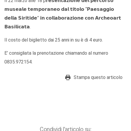
Il 22 marzo alle 18 p𝗿𝗲𝘀𝗲𝗻𝘁𝗮𝘇𝗶𝗼𝗻𝗲 𝗱𝗲𝗹 𝗽𝗲𝗿𝗰𝗼𝗿𝘀𝗼
𝗺𝘂𝘀𝗲𝗮𝗹𝗲 𝘁𝗲𝗺𝗽𝗼𝗿𝗮𝗻𝗲𝗼 𝗱𝗮𝗹 𝘁𝗶𝘁𝗼𝗹𝗼 “𝗣𝗮𝗲𝘀𝗮𝗴𝗴𝗶𝗼
𝗱𝗲𝗹𝗹𝗮 𝗦𝗶𝗿𝗶𝘁𝗶𝗱𝗲” 𝗶𝗻 𝗰𝗼𝗹𝗹𝗮𝗯𝗼𝗿𝗮𝘇𝗶𝗼𝗻𝗲 𝗰𝗼𝗻 𝗔𝗿𝗰𝗵𝗲𝗼𝗮𝗿𝘁
𝗕𝗮𝘀𝗶𝗹𝗶𝗰𝗮𝘁𝗮.
Il costo del biglietto dai 25 anni in su è di 4 euro.
E’ consigliata la prenotazione chiamando al numero
0835.972154.
Stampa questo articolo
Condividi l'articolo su: