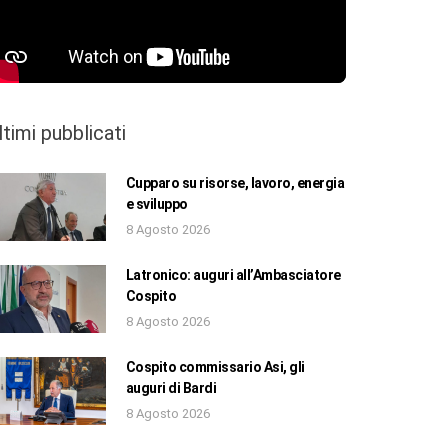
ltimi pubblicati
Cupparo su risorse, lavoro, energia
e sviluppo
8 Agosto 2026
Latronico: auguri all’Ambasciatore
Cospito
8 Agosto 2026
Cospito commissario Asi, gli
auguri di Bardi
8 Agosto 2026