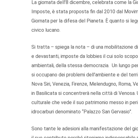
La giornata dell’8 dicembre, celebrata come la Gio
Imposte, è stata proposta fin dal 2010 dal Movi
Giornata per la difesa del Pianeta. È quanto si le
civico lucano.
Si tratta – spiega la nota – di una mobilitazione d
e devastanti, imposte da lobbies il cui solo scopo è 
ambientali, della stessa democrazia. Un lungo per
si occupano dei problemi dell’ambiente e del territ
Nova Siri, Venezia, Firenze, Melendugno, Roma, V
in Basilicata si concentrerà nella città di Venosa
culturale che vede il suo patrimonio messo in per
idrocarburi denominato “Palazzo San Gervasio”.
Sono tante le adesioni alla manifestazione del gi
il suo contributo perché riteniamo indispensabile 