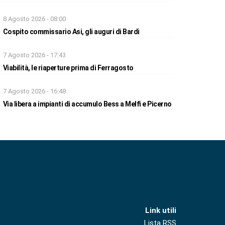
8 Agosto 2026 - 08:00
Cospito commissario Asi, gli auguri di Bardi
7 Agosto 2026 - 17:43
Viabilità, le riaperture prima di Ferragosto
7 Agosto 2026 - 16:48
Via libera a impianti di accumulo Bess a Melfi e Picerno
Link utili
Lista RSS