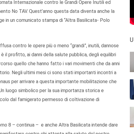
rnata Internazionale contro le Grandi Opere Inutili ed
mento No TAV. Quest’anno questa data diventa anche la
gge in un comunicato stampa di “Altra Basilicata- Polo
U
iffusa contro le opere più o meno “grandi”, inutili, dannose
il profitto, ai danni della salute pubblica, degli equilibri
corso quello che hanno fatto i vari movimenti che da anni
orio. Negli ultimi mesi ci sono stati importanti incontri a
enaus per arrivare a questa importante mobilitazione che
. Un luogo simbolico per la sua importanza storica e
icolo dal famigerato permesso di coltivazione di
orno 8 – continua – e anche Altra Basilicata intende dare
manifestare contro chi attenta alla salute del nostro