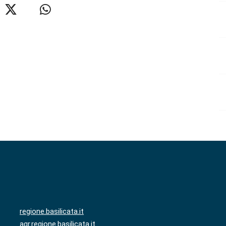
regione.basilicata.it
agr.regione.basilicata.it