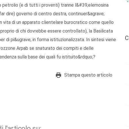
petrolio (e di tutti i proventi) tranne l&#39;elemosina
 far dire) governo di centro destra, continuer&agrave;
 vita di un apparato clientelare burocratico come quello
roprio di chi dovrebbe essere controllato), la Basilicata
C
r di pi&ugrave; in forma istituzionalizzata. In sintesi viene
rrozzone Arpab se snaturato dei compiti e delle
endenza sulla base dei quali fu istituito&rdquo;?
Stampa questo articolo
i l'articolo su: