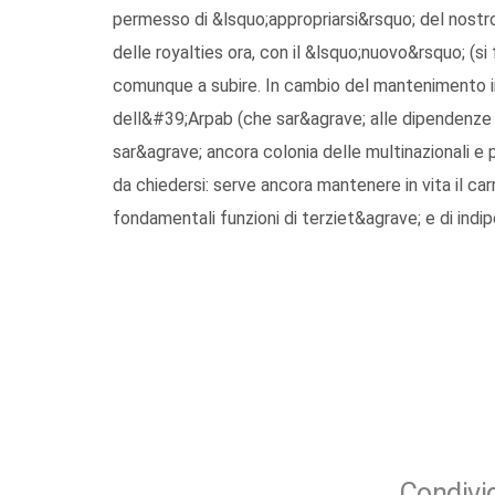
permesso di &lsquo;appropriarsi&rsquo; del nostro 
delle royalties ora, con il &lsquo;nuovo&rsquo; (si
comunque a subire. In cambio del mantenimento in
dell&#39;Arpab (che sar&agrave; alle dipendenze p
sar&agrave; ancora colonia delle multinazionali e pe
da chiedersi: serve ancora mantenere in vita il ca
fondamentali funzioni di terziet&agrave; e di indip
Condivid