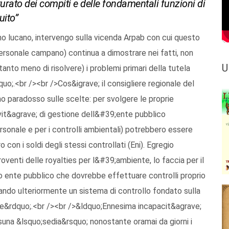
turato dei compiti e delle fondamentali funzioni di
uito”
 lucano, intervengo sulla vicenda Arpab con cui questo
ersonale campano) continua a dimostrare nei fatti, non
U
tanto meno di risolvere) i problemi primari della tutela
uo;.<br /><br />Cos&igrave; il consigliere regionale del
o paradosso sulle scelte: per svolgere le proprie
ttivit&agrave; di gestione dell&#39;ente pubblico
ersonale e per i controlli ambientali) potrebbero essere
 con i soldi degli stessi controllati (Eni). Egregio
roventi delle royalties per l&#39;ambiente, lo faccia per il
sso ente pubblico che dovrebbe effettuare controlli proprio
ando ulteriormente un sistema di controllo fondato sulla
le&rdquo;.<br /><br />&ldquo;Ennesima incapacit&agrave;
suna &lsquo;sedia&rsquo; nonostante oramai da giorni i