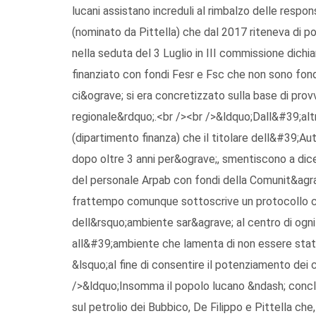
lucani assistano increduli al rimbalzo delle respons
(nominato da Pittella) che dal 2017 riteneva di po
nella seduta del 3 Luglio in III commissione dichia
finanziato con fondi Fesr e Fsc che non sono fondi
ci&ograve; si era concretizzato sulla base di pro
regionale&rdquo;.<br /><br />&ldquo;Dall&#39;altr
(dipartimento finanza) che il titolare dell&#39;Au
dopo oltre 3 anni per&ograve;, smentiscono a dic
del personale Arpab con fondi della Comunit&agrav
frattempo comunque sottoscrive un protocollo con
dell&rsquo;ambiente sar&agrave; al centro di ogn
all&#39;ambiente che lamenta di non essere stat
&lsquo;al fine di consentire il potenziamento dei 
/>&ldquo;Insomma il popolo lucano &ndash; conclud
sul petrolio dei Bubbico, De Filippo e Pittella c