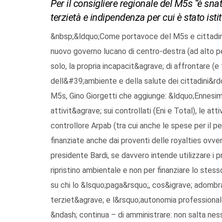
Per il consigliere regionale del M5s “è sna
terzietà e indipendenza per cui è stato istit
&nbsp;&ldquo;Come portavoce del M5s e cittadino
nuovo governo lucano di centro-destra (ad alto p
solo, la propria incapacit&agrave; di affrontare (e 
dell&#39;ambiente e della salute dei cittadini&rdq
M5s, Gino Giorgetti che aggiunge: &ldquo;Ennesim
attivit&agrave; sui controllati (Eni e Total), le a
controllore Arpab (tra cui anche le spese per il p
finanziate anche dai proventi delle royalties ovvero
presidente Bardi, se davvero intende utilizzare i p
ripristino ambientale e non per finanziare lo ste
su chi lo &lsquo;paga&rsquo;, cos&igrave; adombr
terziet&agrave; e l&rsquo;autonomia professiona
&ndash; continua – di amministrare: non salta nes