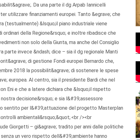
abilit&agrave;. Da una parte il dg Arpab Iannicelli
ter utilizzare finanziamenti europei. Tanto &egrave; che
ra (testualmente) &lsquo;il piano industriale viene
 ordinari della Regione&rsquo; e inoltre ribadisce che
vvedimenti non solo della Giunta, ma anche del Consiglio
a parte invece &ndash; dice – sia il dg regionale Manti
torit&agrave; di gestione Fondi europei Bernardo che,
embre 2018 la possibilit&agrave; di sostenere le spese
e; europea. Al centro, sia il presidente Bardi che nel
 Eni e che a latere dichiara che &lsquo;il rispetto
i nostra decisione&rsquo; e sia l&#39;assessore
o sentito per l&#39;attuazione del progetto Masterplan
controlli ambientali&rsquo;&quot;.<br /><br
e Giorgetti – gi&agrave; tradito per anni dalle politiche
he, senza un vero rispetto dell&#39;ambiente hanno