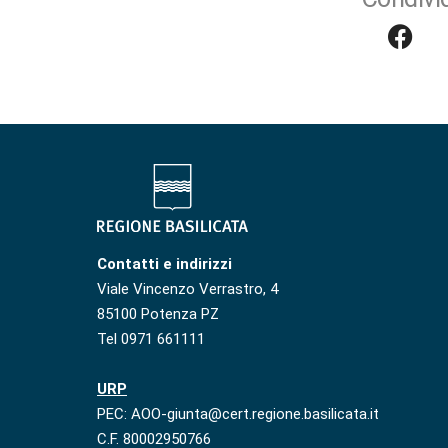
Contatti e indirizzi
Viale Vincenzo Verrastro, 4
85100 Potenza PZ
Tel 0971 661111
URP
PEC: AOO-giunta@cert.regione.basilicata.it
C.F. 80002950766