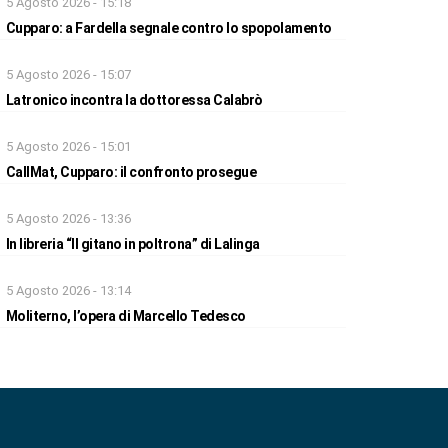
5 Agosto 2026 - 15:18
Cupparo: a Fardella segnale contro lo spopolamento
5 Agosto 2026 - 15:07
Latronico incontra la dottoressa Calabrò
5 Agosto 2026 - 15:01
CallMat, Cupparo: il confronto prosegue
5 Agosto 2026 - 13:36
In libreria “Il gitano in poltrona” di Lalinga
5 Agosto 2026 - 13:14
Moliterno, l’opera di Marcello Tedesco