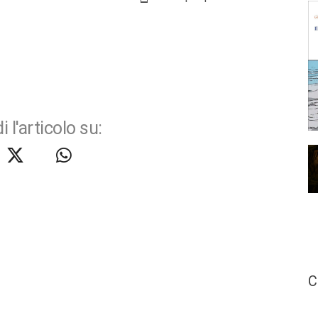
i l'articolo su:
C