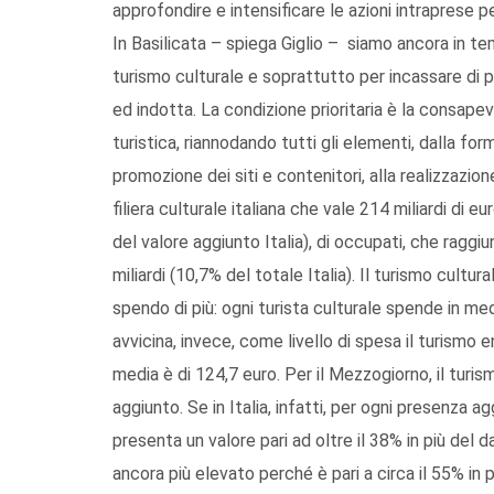
approfondire e intensificare le azioni intraprese pe
In Basilicata – spiega Giglio – siamo ancora in te
turismo culturale e soprattutto per incassare di 
ed indotta. La condizione prioritaria è la consapevo
turistica, riannodando tutti gli elementi, dalla for
promozione dei siti e contenitori, alla realizzazion
filiera culturale italiana che vale 214 miliardi di 
del valore aggiunto Italia), di occupati, che raggiu
miliardi (10,7% del totale Italia). Il turismo cultur
spendo di più: ogni turista culturale spende in med
avvicina, invece, come livello di spesa il turismo 
media è di 124,7 euro. Per il Mezzogiorno, il turis
aggiunto. Se in Italia, infatti, per ogni presenza a
presenta un valore pari ad oltre il 38% in più del d
ancora più elevato perché è pari a circa il 55% in 