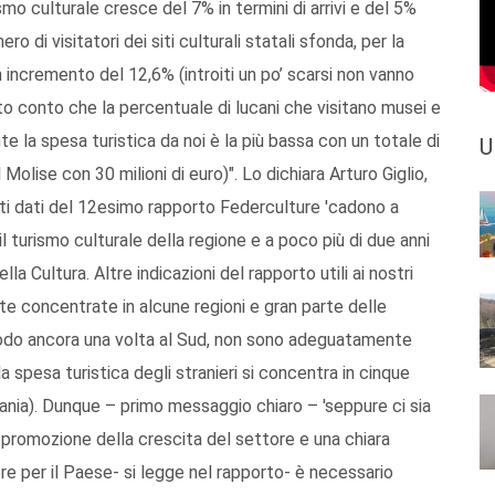
urismo culturale cresce del 7% in termini di arrivi e del 5%
ro di visitatori dei siti culturali statali sfonda, per la
 incremento del 12,6% (introiti un po’ scarsi non vanno
to conto che la percentuale di lucani che visitano musei e
e la spesa turistica da noi è la più bassa con un totale di
U
l Molise con 30 milioni di euro)". Lo dichiara Arturo Giglio,
esti dati del 12esimo rapporto Federculture 'cadono a
l turismo culturale della regione e a poco più di due anni
a Cultura. Altre indicazioni del rapporto utili ai nostri
te concentrate in alcune regioni e gran parte delle
 modo ancora una volta al Sud, non sono adeguatamente
la spesa turistica degli stranieri si concentra in cinque
ania). Dunque – primo messaggio chiaro – 'seppure ci sia
a promozione della crescita del settore e una chiara
ore per il Paese- si legge nel rapporto- è necessario