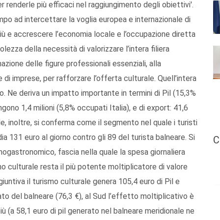
r renderle più efficaci nel raggiungimento degli obiettivi'.
mpo ad intercettare la voglia europea e internazionale di
più e accrescere l’economia locale e l’occupazione diretta
lezza della necessità di valorizzare l’intera filiera
mazione delle figure professionali essenziali, alla
e di imprese, per rafforzare l’offerta culturale. Quell’intera
euro. Ne deriva un impatto importante in termini di Pil (15,3%
ngono 1,4 milioni (5,8% occupati Italia), e di export: 41,6
ale, inoltre, si conferma come il segmento nel quale i turisti
ia 131 euro al giorno contro gli 89 del turista balneare. Si
C
enogastronomico, fascia nella quale la spesa giornaliera
mo culturale resta il più potente moltiplicatore di valore
ggiuntiva il turismo culturale genera 105,4 euro di Pil e
ato del balneare (76,3 €), al Sud l’effetto moltiplicativo è
più (a 58,1 euro di pil generato nel balneare meridionale ne