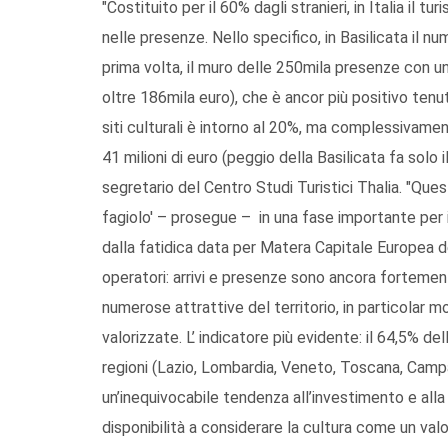
"Costituito per il 60% dagli stranieri, in Italia il t
nelle presenze. Nello specifico, in Basilicata il nume
prima volta, il muro delle 250mila presenze con un
oltre 186mila euro), che è ancor più positivo tenu
siti culturali è intorno al 20%, ma complessivament
41 milioni di euro (peggio della Basilicata fa solo i
segretario del Centro Studi Turistici Thalia. "Qu
fagiolo' – prosegue – in una fase importante per i
dalla fatidica data per Matera Capitale Europea dell
operatori: arrivi e presenze sono ancora fortemen
numerose attrattive del territorio, in particolar
valorizzate. L’ indicatore più evidente: il 64,5% del
regioni (Lazio, Lombardia, Veneto, Toscana, Camp
un’inequivocabile tendenza all’investimento e all
disponibilità a considerare la cultura come un val