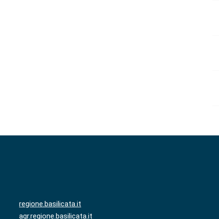
regione.basilicata.it
agr.regione.basilicata.it