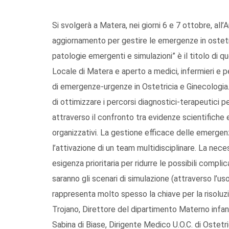
Si svolgerà a Matera, nei giorni 6 e 7 ottobre, al
aggiornamento per gestire le emergenze in ostetrici
patologie emergenti e simulazioni” è il titolo di
Locale di Matera e aperto a medici, infermieri e 
di emergenze-urgenze in Ostetricia e Ginecologia.
di ottimizzare i percorsi diagnostici-terapeutici p
attraverso il confronto tra evidenze scientifiche e
organizzativi. La gestione efficace delle emergenze
l’attivazione di un team multidisciplinare. La ne
esigenza prioritaria per ridurre le possibili compl
saranno gli scenari di simulazione (attraverso l’uso 
rappresenta molto spesso la chiave per la risoluz
Trojano, Direttore del dipartimento Materno infant
Sabina di Biase, Dirigente Medico U.O.C. di Ostetric