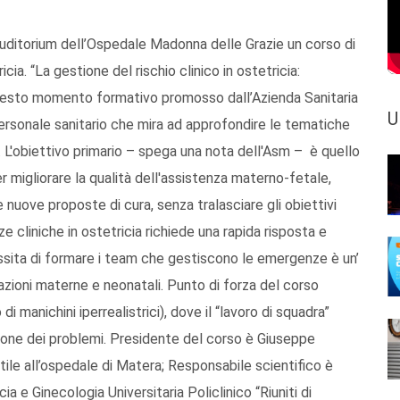
l’Auditorium dell’Ospedale Madonna delle Grazie un corso di
a. “La gestione del rischio clinico in ostetricia:
 questo momento formativo promosso dall’Azienda Sanitaria
U
personale sanitario che mira ad approfondire le tematiche
 L'obiettivo primario – spega una nota dell'Asm – è quello
er migliorare la qualità dell'assistenza materno-fetale,
 nuove proposte di cura, senza tralasciare gli obiettivi
 cliniche in ostetricia richiede una rapida risposta e
cessita di formare i team che gestiscono le emergenze è un’
icazioni materne e neonatali. Punto di forza del corso
di manichini iperrealistrici), dove il “lavoro di squadra”
ione dei problemi. Presidente del corso è Giuseppe
ile all’ospedale di Matera; Responsabile scientifico è
ia e Ginecologia Universitaria Policlinico “Riuniti di