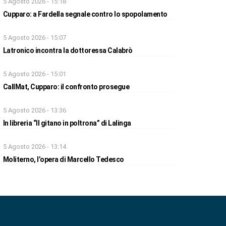
5 Agosto 2026 - 15:18
Cupparo: a Fardella segnale contro lo spopolamento
5 Agosto 2026 - 15:07
Latronico incontra la dottoressa Calabrò
5 Agosto 2026 - 15:01
CallMat, Cupparo: il confronto prosegue
5 Agosto 2026 - 13:36
In libreria “Il gitano in poltrona” di Lalinga
5 Agosto 2026 - 13:14
Moliterno, l’opera di Marcello Tedesco