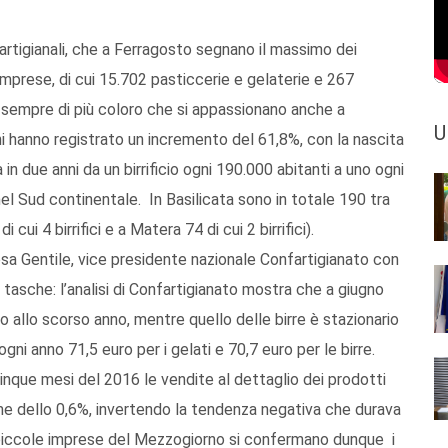
i artigianali, che a Ferragosto segnano il massimo dei
mprese, di cui 15.702 pasticcerie e gelaterie e 267
sono sempre di più coloro che si appassionano anche a
U
tigiani hanno registrato un incremento del 61,8%, con la nascita
 in due anni da un birrificio ogni 190.000 abitanti a uno ogni
 nel Sud continentale. In Basilicata sono in totale 190 tra
di cui 4 birrifici e a Matera 74 di cui 2 birrifici).
osa Gentile, vice presidente nazionale Confartigianato con
 tasche: l’analisi di Confartigianato mostra che a giugno
o allo scorso anno, mentre quello delle birre è stazionario
gni anno 71,5 euro per i gelati e 70,7 euro per le birre.
cinque mesi del 2016 le vendite al dettaglio dei prodotti
ume dello 0,6%, invertendo la tendenza negativa che durava
e piccole imprese del Mezzogiorno si confermano dunque i