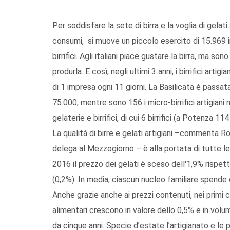
Per soddisfare la sete di birra e la voglia di gelat
consumi, si muove un piccolo esercito di 15.969 i
birrifici. Agli italiani piace gustare la birra, ma 
produrla. E così, negli ultimi 3 anni, i birrifici ar
di 1 impresa ogni 11 giorni. La Basilicata è passata
75.000, mentre sono 156 i micro-birrifici artigiani
gelaterie e birrifici, di cui 6 birrifici (a Potenza 114 
La qualità di birre e gelati artigiani –commenta R
delega al Mezzogiorno – è alla portata di tutte le
2016 il prezzo dei gelati è sceso dell'1,9% rispett
(0,2%). In media, ciascun nucleo familiare spende o
Anche grazie anche ai prezzi contenuti, nei primi 
alimentari crescono in valore dello 0,5% e in vol
da cinque anni. Specie d’estate l’artigianato e l