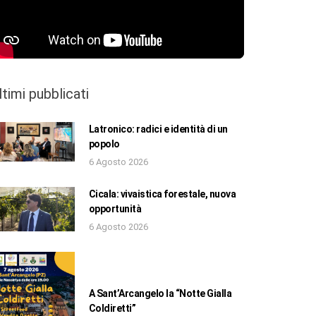
ltimi pubblicati
Latronico: radici e identità di un
popolo
6 Agosto 2026
Cicala: vivaistica forestale, nuova
opportunità
6 Agosto 2026
A Sant’Arcangelo la “Notte Gialla
Coldiretti”