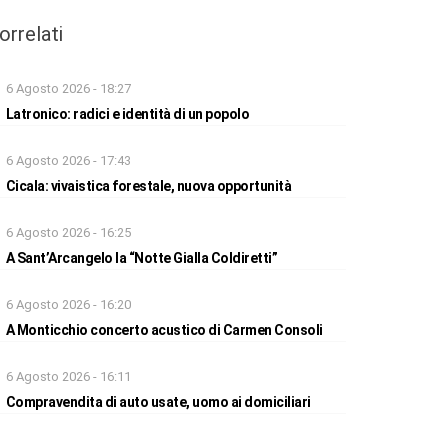
orrelati
6 Agosto 2026 - 18:27
Latronico: radici e identità di un popolo
6 Agosto 2026 - 17:43
Cicala: vivaistica forestale, nuova opportunità
6 Agosto 2026 - 16:25
A Sant’Arcangelo la “Notte Gialla Coldiretti”
6 Agosto 2026 - 16:20
A Monticchio concerto acustico di Carmen Consoli
6 Agosto 2026 - 16:11
Compravendita di auto usate, uomo ai domiciliari