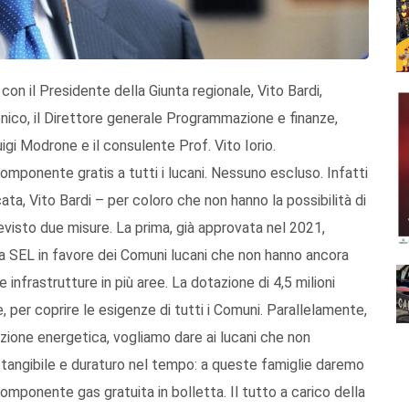
 con il Presidente della Giunta regionale, Vito Bardi,
nico, il Direttore generale Programmazione e finanze,
igi Modrone e il consulente Prof. Vito Iorio.
componente gratis a tutti i lucani. Nessuno escluso. Infatti
ata, Vito Bardi – per coloro che non hanno la possibilità di
visto due misure. La prima, già approvata nel 2021,
da SEL in favore dei Comuni lucani che non hanno ancora
 infrastrutture in più aree. La dotazione di 4,5 milioni
 per coprire le esigenze di tutti i Comuni. Parallelamente,
izione energetica, vogliamo dare ai lucani che non
tangibile e duraturo nel tempo: a queste famiglie daremo
 componente gas gratuita in bolletta. Il tutto a carico della