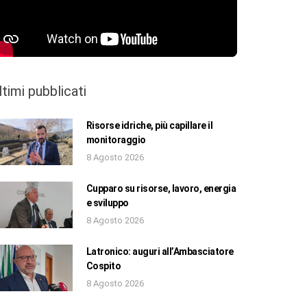
ltimi pubblicati
Risorse idriche, più capillare il
monitoraggio
8 Agosto 2026
Cupparo su risorse, lavoro, energia
e sviluppo
8 Agosto 2026
Latronico: auguri all’Ambasciatore
Cospito
8 Agosto 2026