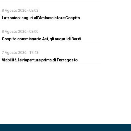
8 Agosto 2026 - 08:02
Latronico: auguri all’Ambasciatore Cospito
8 Agosto 2026 - 08:00
Cospito commissario Asi, gli auguri di Bardi
7 Agosto 2026 - 17:43
Viabilità, le riaperture prima di Ferragosto