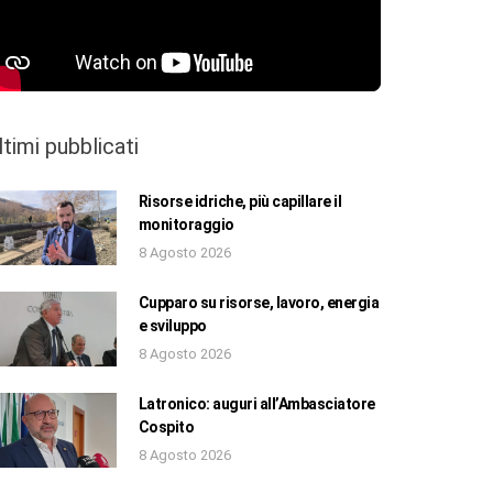
ltimi pubblicati
Risorse idriche, più capillare il
monitoraggio
8 Agosto 2026
Cupparo su risorse, lavoro, energia
e sviluppo
8 Agosto 2026
Latronico: auguri all’Ambasciatore
Cospito
8 Agosto 2026