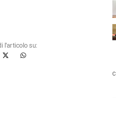
i l'articolo su:
C