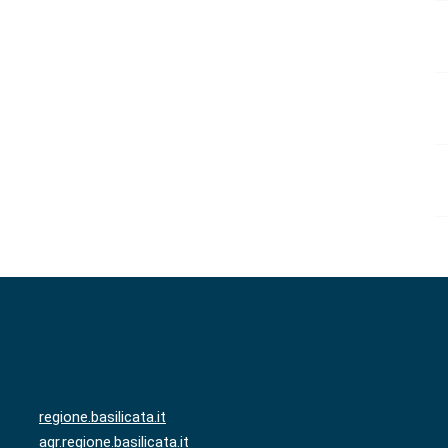
regione.basilicata.it
agr.regione.basilicata.it