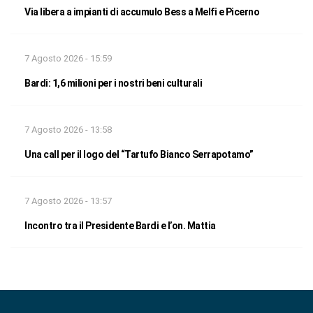
Via libera a impianti di accumulo Bess a Melfi e Picerno
7 Agosto 2026 - 15:59
Bardi: 1,6 milioni per i nostri beni culturali
7 Agosto 2026 - 13:58
Una call per il logo del “Tartufo Bianco Serrapotamo”
7 Agosto 2026 - 13:57
Incontro tra il Presidente Bardi e l’on. Mattia