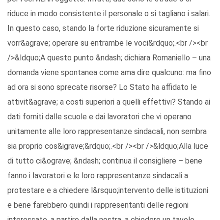
riduce in modo consistente il personale o si tagliano i salari.
In questo caso, stando la forte riduzione sicuramente si
vorr&agrave; operare su entrambe le voci&rdquo;.<br /><br
/>&ldquo;A questo punto &ndash; dichiara Romaniello – una
domanda viene spontanea come ama dire qualcuno: ma fino
ad ora si sono sprecate risorse? Lo Stato ha affidato le
attivit&agrave; a costi superiori a quelli effettivi? Stando ai
dati forniti dalle scuole e dai lavoratori che vi operano
unitamente alle loro rappresentanze sindacali, non sembra
sia proprio cos&igrave;&rdquo;.<br /><br />&ldquo;Alla luce
di tutto ci&ograve; &ndash; continua il consigliere – bene
fanno i lavoratori e le loro rappresentanze sindacali a
protestare e a chiedere l&rsquo;intervento delle istituzioni
e bene farebbero quindi i rappresentanti delle regioni
interessate, a partire dalla nostra, a chiedere un tavolo