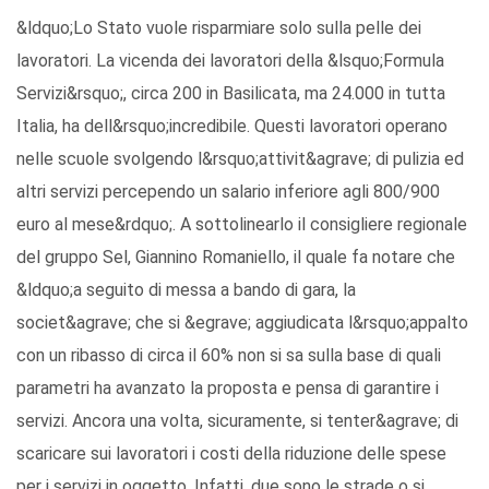
&ldquo;Lo Stato vuole risparmiare solo sulla pelle dei
lavoratori. La vicenda dei lavoratori della &lsquo;Formula
Servizi&rsquo;, circa 200 in Basilicata, ma 24.000 in tutta
Italia, ha dell&rsquo;incredibile. Questi lavoratori operano
nelle scuole svolgendo l&rsquo;attivit&agrave; di pulizia ed
altri servizi percependo un salario inferiore agli 800/900
euro al mese&rdquo;. A sottolinearlo il consigliere regionale
del gruppo Sel, Giannino Romaniello, il quale fa notare che
&ldquo;a seguito di messa a bando di gara, la
societ&agrave; che si &egrave; aggiudicata l&rsquo;appalto
con un ribasso di circa il 60% non si sa sulla base di quali
parametri ha avanzato la proposta e pensa di garantire i
servizi. Ancora una volta, sicuramente, si tenter&agrave; di
scaricare sui lavoratori i costi della riduzione delle spese
per i servizi in oggetto. Infatti, due sono le strade o si