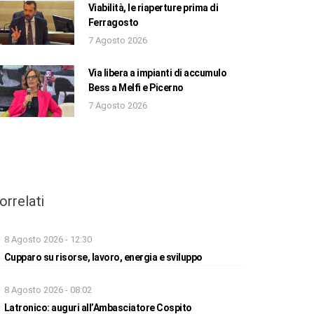
Viabilità, le riaperture prima di
Ferragosto
7 Agosto 2026
Via libera a impianti di accumulo
Bess a Melfi e Picerno
7 Agosto 2026
orrelati
8 Agosto 2026 - 12:30
Cupparo su risorse, lavoro, energia e sviluppo
8 Agosto 2026 - 08:02
Latronico: auguri all’Ambasciatore Cospito