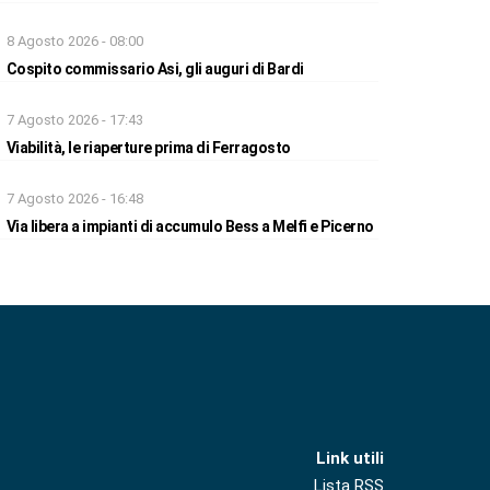
8 Agosto 2026 - 08:00
Cospito commissario Asi, gli auguri di Bardi
7 Agosto 2026 - 17:43
Viabilità, le riaperture prima di Ferragosto
7 Agosto 2026 - 16:48
Via libera a impianti di accumulo Bess a Melfi e Picerno
Link utili
Lista RSS