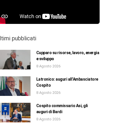
ltimi pubblicati
Cupparo su risorse, lavoro, energia
e sviluppo
8 Agosto 2026
Latronico: auguri all’Ambasciatore
Cospito
8 Agosto 2026
Cospito commissario Asi, gli
auguri di Bardi
8 Agosto 2026