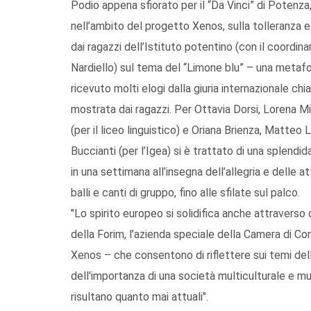
Podio appena sfiorato per il “Da Vinci” di Potenza
nell’ambito del progetto Xenos, sulla tolleranza e 
dai ragazzi dell’Istituto potentino (con il coordi
Nardiello) sul tema del “Limone blu” – una metafor
ricevuto molti elogi dalla giuria internazionale chi
mostrata dai ragazzi. Per Ottavia Dorsi, Lorena M
(per il liceo linguistico) e Oriana Brienza, Matte
Buccianti (per l’Igea) si è trattato di una splendi
in una settimana all’insegna dell’allegria e delle a
balli e canti di gruppo, fino alle sfilate sul palco.
"Lo spirito europeo si solidifica anche attraverso
della Forim, l’azienda speciale della Camera di C
Xenos – che consentono di riflettere sui temi dell
dell'importanza di una società multiculturale e mul
risultano quanto mai attuali".