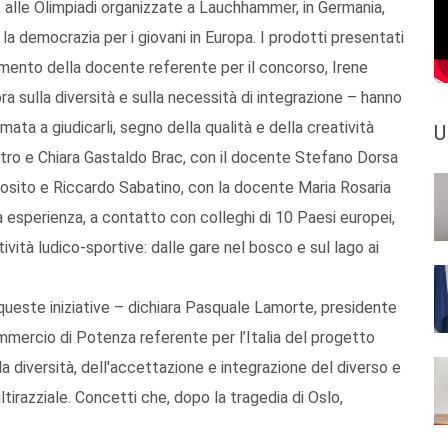
, alle Olimpiadi organizzate a Lauchhammer, in Germania,
la democrazia per i giovani in Europa. I prodotti presentati
namento della docente referente per il concorso, Irene
a sulla diversità e sulla necessità di integrazione – hanno
amata a giudicarli, segno della qualità e della creatività
U
itro e Chiara Gastaldo Brac, con il docente Stefano Dorsa
o Losito e Riccardo Sabatino, con la docente Maria Rosaria
da esperienza, a contatto con colleghi di 10 Paesi europei,
ttività ludico-sportive: dalle gare nel bosco e sul lago ai
 queste iniziative – dichiara Pasquale Lamorte, presidente
ommercio di Potenza referente per l’Italia del progetto
a diversità, dell'accettazione e integrazione del diverso e
tirazziale. Concetti che, dopo la tragedia di Oslo,