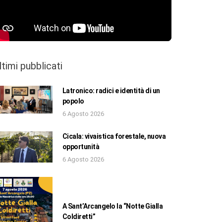
ltimi pubblicati
Latronico: radici e identità di un
popolo
6 Agosto 2026
Cicala: vivaistica forestale, nuova
opportunità
6 Agosto 2026
A Sant’Arcangelo la “Notte Gialla
Coldiretti”