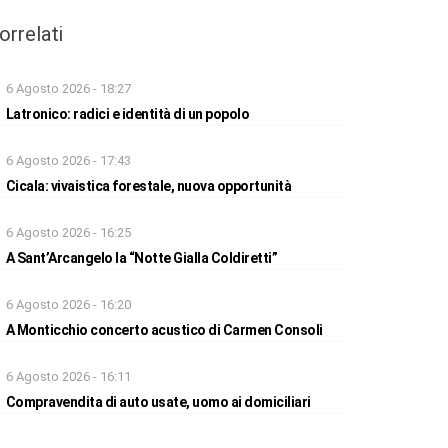
orrelati
6 Agosto 2026 - 18:27
Latronico: radici e identità di un popolo
6 Agosto 2026 - 17:43
Cicala: vivaistica forestale, nuova opportunità
6 Agosto 2026 - 16:25
A Sant’Arcangelo la “Notte Gialla Coldiretti”
6 Agosto 2026 - 16:20
A Monticchio concerto acustico di Carmen Consoli
6 Agosto 2026 - 16:11
Compravendita di auto usate, uomo ai domiciliari