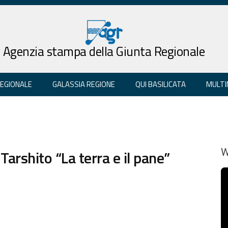
Agenzia stampa della Giunta Regionale
REGIONALE
GALASSIA REGIONE
QUI BASILICATA
MULTI
arshito “La terra e il pane”
W