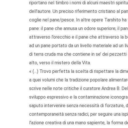
riportano nel timbro i nomi di alcuni maestri spirit
dell’autore. Un preciso riferimento cristiano al pan
coglie nel pane/pesce. In altre opere Tarshito ha 
pane: il pane che annusa un odore superiore; il pa
attraverso l’orecchio e il pane che attraverso la b
ad un pane portato da un livello materiale ad un liv
di terra cruda ma che contiene in se’ dei pezzetti 
alto, verso il mistero della Vita.
« (…) Trovo perfetta la scelta di rispettare la dime
a quei volumi che la tradizione popolare alimenta
scrive nelle note critiche il curatore Andrea B. De
sviluppo espressivo e la contaminazione iconograf
saputo intervenire senza necessità di forzature, di
contemporaneità senza radici, per seguire una ispi
l’azione creativa di una mano sapiente, la forma de