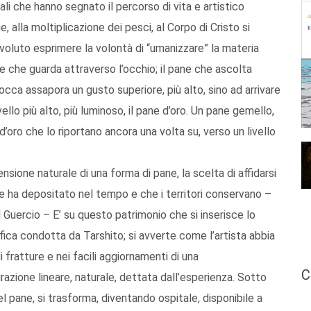
uali che hanno segnato il percorso di vita e artistico
e, alla moltiplicazione dei pesci, al Corpo di Cristo si
voluto esprimere la volontà di “umanizzare” la materia
ne che guarda attraverso l’occhio; il pane che ascolta
occa assapora un gusto superiore, più alto, sino ad arrivare
ello più alto, più luminoso, il pane d’oro. Un pane gemello,
d’oro che lo riportano ancora una volta su, verso un livello
nsione naturale di una forma di pane, la scelta di affidarsi
re ha depositato nel tempo e che i territori conservano –
l Guercio – E’ su questo patrimonio che si inserisce lo
ica condotta da Tarshito; si avverte come l’artista abbia
 fratture e nei facili aggiornamenti di una
C
razione lineare, naturale, dettata dall’esperienza. Sotto
l pane, si trasforma, diventando ospitale, disponibile a