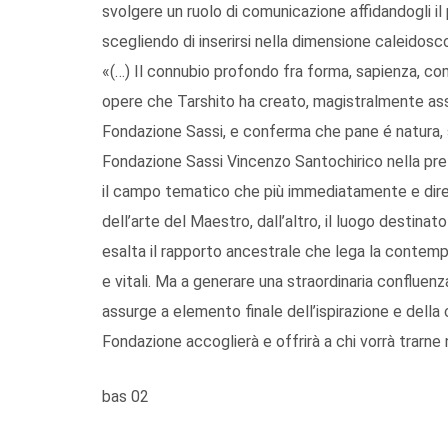
svolgere un ruolo di comunicazione affidandogli il 
scegliendo di inserirsi nella dimensione caleidos
«(…) Il connubio profondo fra forma, sapienza, co
opere che Tarshito ha creato, magistralmente ass
Fondazione Sassi, e conferma che pane é natura, soc
Fondazione Sassi Vincenzo Santochirico nella pre
il campo tematico che più immediatamente e dirett
dell’arte del Maestro, dall’altro, il luogo destina
esalta il rapporto ancestrale che lega la contempo
e vitali. Ma a generare una straordinaria confluenza
assurge a elemento finale dell’ispirazione e della
Fondazione accoglierà e offrirà a chi vorrà trarne
bas 02