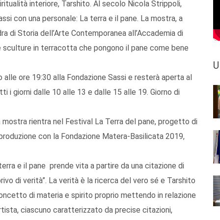
itualità interiore, Tarshito. Al secolo Nicola Strippoli,
ssi con una personale: La terra e il pane. La mostra, a
dra di Storia dell’Arte Contemporanea all’Accademia di
 e sculture in terracotta che pongono il pane come bene
U
o alle ore 19:30 alla Fondazione Sassi e resterà aperta al
ti i giorni dalle 10 alle 13 e dalle 15 alle 19. Giorno di
mostra rientra nel Festival La Terra del pane, progetto di
oproduzione con la Fondazione Matera-Basilicata 2019,
erra e il pane prende vita a partire da una citazione di
ivo di verità”. La verità è la ricerca del vero sé e Tarshito
 concetto di materia e spirito proprio mettendo in relazione
’artista, ciascuno caratterizzato da precise citazioni,