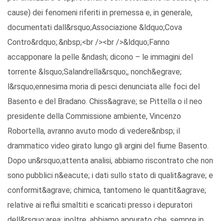
cause) dei fenomeni riferiti in premessa e, in generale,
documentati dall&rsquo;Associazione &ldquo;Cova
Contro&rdquo;.&nbsp;<br /><br />&ldquo;Fanno
accapponare la pelle &ndash; dicono – le immagini del
torrente &lsquo;Salandrella&rsquo;, nonch&egrave;
l&rsquo;ennesima moria di pesci denunciata alle foci del
Basento e del Bradano. Chiss&agrave; se Pittella o il neo
presidente della Commissione ambiente, Vincenzo
Robortella, avranno avuto modo di vedere&nbsp; il
drammatico video girato lungo gli argini del fiume Basento.
Dopo un&rsquo;attenta analisi, abbiamo riscontrato che non
sono pubblici n&eacute; i dati sullo stato di qualit&agrave; e
conformit&agrave; chimica, tantomeno le quantit&agrave;
relative ai reflui smaltiti e scaricati presso i depuratori
dell&rsquo;area; inoltre, abbiamo appurato che, sempre in