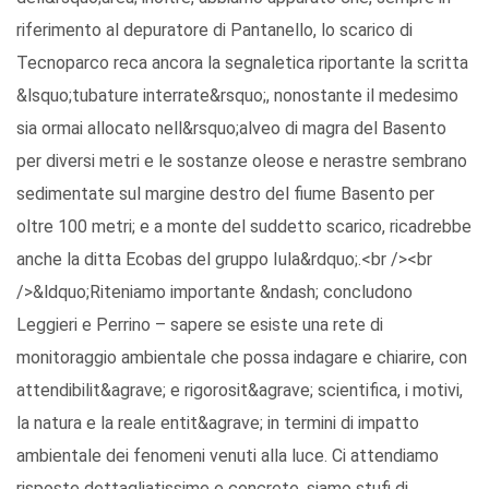
riferimento al depuratore di Pantanello, lo scarico di
Tecnoparco reca ancora la segnaletica riportante la scritta
&lsquo;tubature interrate&rsquo;, nonostante il medesimo
sia ormai allocato nell&rsquo;alveo di magra del Basento
per diversi metri e le sostanze oleose e nerastre sembrano
sedimentate sul margine destro del fiume Basento per
oltre 100 metri; e a monte del suddetto scarico, ricadrebbe
anche la ditta Ecobas del gruppo Iula&rdquo;.<br /><br
/>&ldquo;Riteniamo importante &ndash; concludono
Leggieri e Perrino – sapere se esiste una rete di
monitoraggio ambientale che possa indagare e chiarire, con
attendibilit&agrave; e rigorosit&agrave; scientifica, i motivi,
la natura e la reale entit&agrave; in termini di impatto
ambientale dei fenomeni venuti alla luce. Ci attendiamo
risposte dettagliatissime e concrete, siamo stufi di