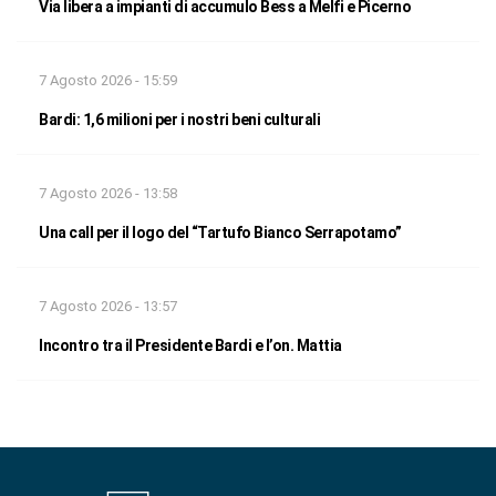
Via libera a impianti di accumulo Bess a Melfi e Picerno
7 Agosto 2026 - 15:59
Bardi: 1,6 milioni per i nostri beni culturali
7 Agosto 2026 - 13:58
Una call per il logo del “Tartufo Bianco Serrapotamo”
7 Agosto 2026 - 13:57
Incontro tra il Presidente Bardi e l’on. Mattia