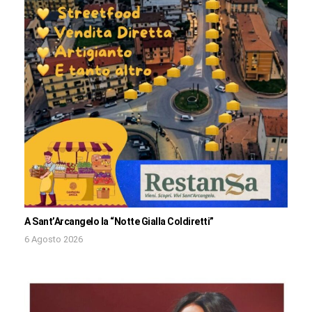
A Sant’Arcangelo la “Notte Gialla Coldiretti”
6 Agosto 2026