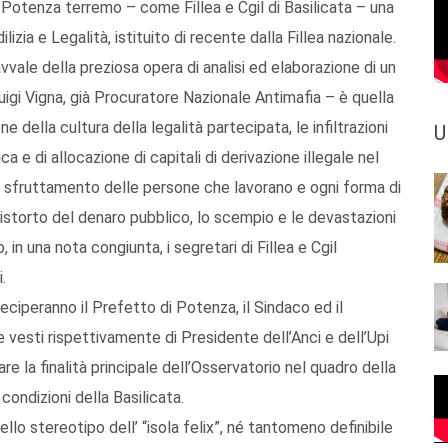
Potenza terremo – come Fillea e Cgil di Basilicata – una
lizia e Legalità, istituito di recente dalla Fillea nazionale.
vale della preziosa opera di analisi ed elaborazione di un
igi Vigna, già Procuratore Nazionale Antimafia – è quella
e della cultura della legalità partecipata, le infiltrazioni
U
 e di allocazione di capitali di derivazione illegale nel
lo sfruttamento delle persone che lavorano e ogni forma di
distorto del denaro pubblico, lo scempio e le devastazioni
, in una nota congiunta, i segretari di Fillea e Cgil
.
teciperanno il Prefetto di Potenza, il Sindaco ed il
 vesti rispettivamente di Presidente dell’Anci e dell’Upi
e la finalità principale dell’Osservatorio nel quadro della
 condizioni della Basilicata.
ello stereotipo dell’ “isola felix”, né tantomeno definibile