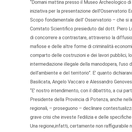
“Domani mattina presso il Museo Archeologico di 
iniziativa per la presentazione dell’Osservatorio Edi
Scopo fondamentale dell’ Osservatorio – che si av
Comitato Scientifico presieduto dal dott. Piero Lu
di concorrere a contrastare, attraverso la diffusion
mafiose e delle altre forme di criminalità economica
comparto delle costruzioni e dei lavori pubblici, 
intermediazione illegale della manodopera, l’uso 
dell’ambiente e del territorio”. E’ quanto dichiarano
Basilicata, Angelo Vaccaro e Alessandro Genovesi
“E’ nostro intendimento, con il dibattito, a cui par
Presidente della Provincia di Potenza, anche nelle
regionali, – proseguono – declinare contestualizzar
grave crisi che investe l’edilizia e delle specifiche
Una regione,infatti, certamente non raffigurabile n