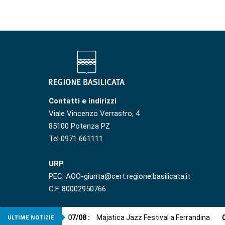
Contatti e indirizzi
Viale Vincenzo Verrastro, 4
85100 Potenza PZ
Tel 0971 661111
URP
PEC: AOO-giunta@cert.regione.basilicata.it
C.F. 80002950766
ULTIME NOTIZIE
07
/
08
:
Majatica Jazz Festival a Ferrandina