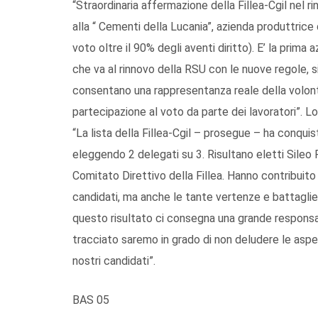
“Straordinaria affermazione della Fillea-Cgil nel r
alla “ Cementi della Lucania”, azienda produttrice
voto oltre il 90% degli aventi diritto). E’ la prima 
che va al rinnovo della RSU con le nuove regole, sig
consentano una rappresentanza reale della volont
partecipazione al voto da parte dei lavoratori”. Lo
“La lista della Fillea-Cgil – prosegue – ha conqui
eleggendo 2 delegati su 3. Risultano eletti Sil
Comitato Direttivo della Fillea. Hanno contribuito
candidati, ma anche le tante vertenze e battaglie p
questo risultato ci consegna una grande responsa
tracciato saremo in grado di non deludere le aspet
nostri candidati”.
BAS 05