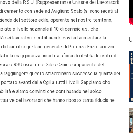
innovo della R.S.U. (Rappresentanze Unitarie dei Lavoratori)
 di cemento con sede ad Avigliano Scalo (si sono recati al
azienda del settore edile, operante nel nostro territorio,
late a livello nazionale il 10 di gennaio u.s., che
à dei lavoratori, contribuendo così ad aumentare la
U
 dichiara il segretario generale di Potenza Enzo Iacovino.
stato la maggioranza assoluta sfiorando il 60% dei voti ed
eo Rocco RSU uscente e Sileo Canio componente del
 a raggiungere questo straordinario successo la qualità dei
ortate avanti dalla Cgil a tutti i livelli. Sappiamo che
bilità e siamo convinti che continuando nel solco
tative dei lavoratori che hanno riposto tanta fiducia nei