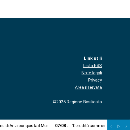
Link utili
Lista RSS
Note legali
Privacy
Area riservata
©2025 Regione Basilicata
ario di Anzi conquista il Mur
07
/
08
:
“L’eredità sommersa”: un viaggi