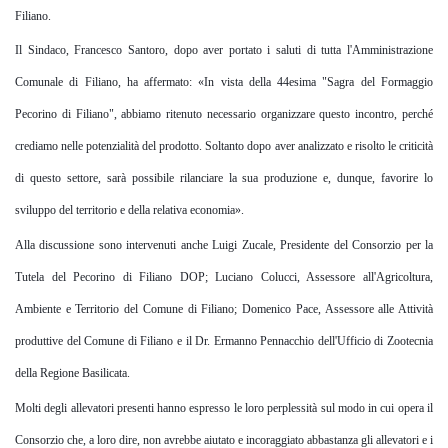
Filiano.
Il Sindaco
, Francesco Santoro, dopo aver portato i saluti di tutta l'Amministrazione
Comunale
di Filiano
, ha affermato: «In vista della 44esima "Sagra del Formaggio
Pecorino di Filiano", abbiamo ritenuto necessario organizzare questo incontro, perché
crediamo nelle potenzialità del prodotto. Soltanto dopo aver analizzato e risolto le criticità
di questo settore, sarà possibile rilanciare la sua produzione e, dunque, favorire lo
sviluppo del territorio e della relativa economia».
Alla discussione sono
intervenuti anche Luigi
Zucale
,
Presidente del Consorzio per la
Tutela del Pecorino di Filiano DOP; Luciano Colucci, Assessore all'Agricoltura,
Ambiente e Territorio
del Comune di Filiano
; Domenico Pace, Assessore alle Attività
produttive del Comune di Filiano e il Dr. Ermanno Pennacchio dell'Ufficio di Zootecnia
della Regione Basilicata.
Molti degli allevatori presenti hanno espresso le loro perplessità sul modo in cui opera il
Consorzio che, a loro dire, non avrebbe aiutato e incoraggiato abbastanza gli allevatori e i