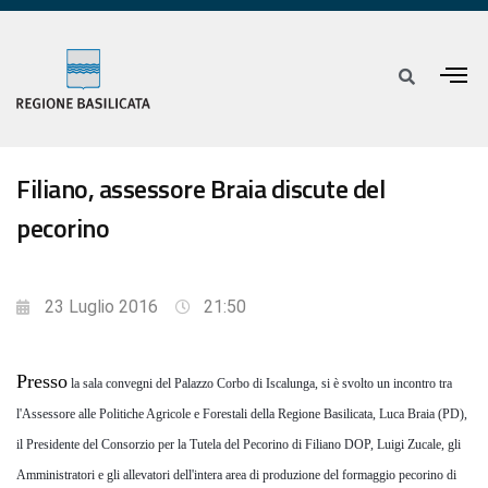
Filiano, assessore Braia discute del
pecorino
23 Luglio 2016
21:50
Presso
la sala convegni del Palazzo
Corbo
di Iscalunga, si è svolto un incontro tra
l'Assessore alle Politiche Agricole e Forestali della Regione Basilicata
,
Luca Braia (PD),
il Presidente del Consorzio per la Tutela del Pecorino di Filiano
DOP
,
Luigi
Zucale
, gli
Amministrat
ori e gli allevatori dell'intera area
di produzione del formaggio pecorino di