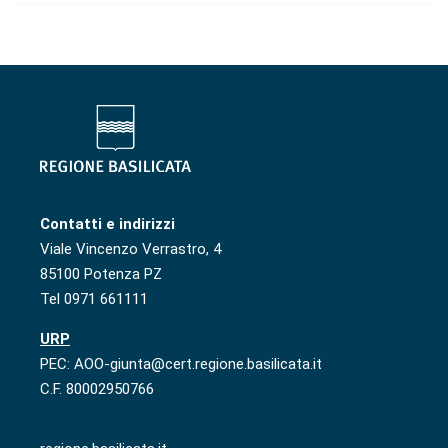
Contatti e indirizzi
Viale Vincenzo Verrastro, 4
85100 Potenza PZ
Tel 0971 661111
URP
PEC: AOO-giunta@cert.regione.basilicata.it
C.F. 80002950766