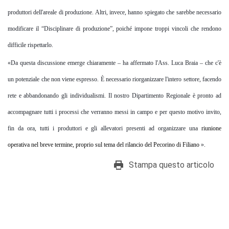
produttori dell'areale di produzione. Altri, invece, hanno spiegato che sarebbe necessario
modificare il “Disciplinare di produzione”, poiché impone troppi vincoli che rendono
difficile rispettarlo.
«Da questa discussione emerge chiaramente
–
ha affermato
l'Ass
. Luca Braia
–
che c'è
un pot
enziale che non viene espresso.
È necessario riorganizzare l'intero settore, facendo
rete e abbandonando gli individualismi. Il nostro Dipartimento Regionale è pronto ad
accompagnare tutti i processi che verranno messi in campo e per questo motivo invito,
fin da ora, tutti i produttori e gli allevatori presenti ad organizzare una
riunione
operativa
nel breve termine, proprio sul tema del rilancio del Pecorino di
Filiano
»
.
Stampa questo articolo