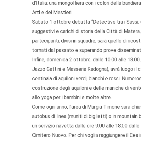
d’Italia: una mongolfiera con i colori della bandiera
Arti e dei Mestieri.
Sabato 1 ottobre debutta “Detective tra i Sassi: u
suggestivi e carichi di storia della Città di Matera,
partecipanti, divisi in squadre, sarà quello di ricos
tornati dal passato e superando prove disseminat
Infine, domenica 2 ottobre, dalle 10.00 alle 18.00
Jazzo Gattini e Masseria Radogna), avrà luogo il 
centinaia di aquiloni verdi, bianchi e rossi. Numero
costruzione degli aquiloni e delle maniche di vento,
allo yoga per i bambini e molte altre.
Come ogni anno, l’area di Murgia Timone sarà chiusa
autobus di linea (muniti di biglietti) o in mountai
un servizio navetta dalle ore 9:00 alle 18:00 dall
Cimitero Nuovo. Per chi voglia raggiungere il Cea in