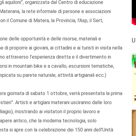
li aquiloni”, organizzata dal Centro di educazione
Materana, la rete informale di persone e associazioni
on il Comune di Matera, la Provincia, l'Asp, il Sert,
zione delle opportunità e delle risorse, materiali e
U
i proporre ai giovani, ai cittadini e ai turisti in visita nella
rno attraverso l’esperienza diretta e il divertimento in
corsi in mountain bike e a cavallo, escursioni tematiche,
ampicata su parete naturale, attività artigianali ecc.)
era giornata di sabato 1 ottobre, verrà presentata la prima
tieri”. Artisti e artigiani materani usciranno dalle loro
iagio), mostrando ai visitatori il proprio lavoro e
apere antico, che la moderna tecnologia, solo
ta si apre con la celebrazione dei 150 anni dell’Unità