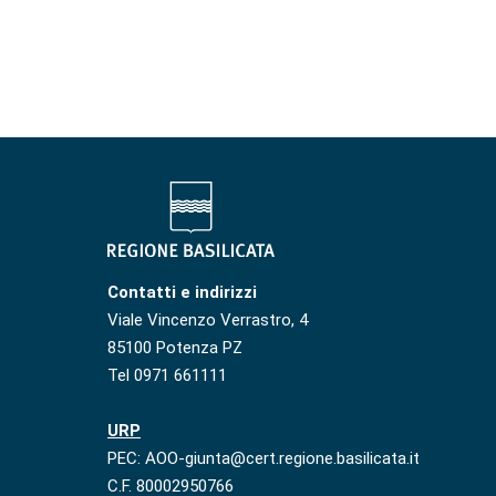
Contatti e indirizzi
Viale Vincenzo Verrastro, 4
85100 Potenza PZ
Tel 0971 661111
URP
PEC: AOO-giunta@cert.regione.basilicata.it
C.F. 80002950766