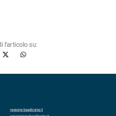
i l'articolo su:
regione.basilicata.it