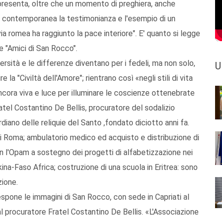
presenta, oltre che un momento di preghiera, anche
era contemporanea la testimonianza e l'esempio di un
a romea ha raggiunto la pace interiore". E' quanto si legge
e "Amici di San Rocco".
diversità e le differenze diventano per i fedeli, ma non solo,
U
e la "Civiltà dell'Amore"; rientrano così «negli stili di vita
ncora viva e luce per illuminare le coscienze ottenebrate
atel Costantino De Bellis, procuratore del sodalizio
iano delle reliquie del Santo ,fondato diciotto anni fa.
i Roma; ambulatorio medico ed acquisto e distribuzione di
on l'Opam a sostegno dei progetti di alfabetizzazione nei
rkina-Faso Africa; costruzione di una scuola in Eritrea: sono
zione.
spone le immagini di San Rocco, con sede in Capriati al
l procuratore Fratel Costantino De Bellis. «L'Associazione