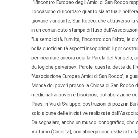
"L'incontro Europeo degli Amici di San Rocco rap
l'occasione di ricordare quanto sia attuale nell'
giovane viandante, San Rocco, che attraverso la vi
in un comunicato stampa diffuso dall'Associazion
"La semplicità, l'umiltà, l'incontro con l'altro, le 
nella quotidianità aspetti insopprimibili per costruir
per incarnare ancora oggi la Parola del Vangelo, a
da logiche perverse». Parole, queste, dette da Fr
"Associazione Europea Amici di San Rocco", e guard
Mensa dei poveri presso la Chiesa di San Rocco d
medicinali ai poveri e bisognosi; collaborazione c
Paesi in Via di Sviluppo; costruzioni di pozzi in Bu
solo alcune delle iniziative realizzate dall'Associa
Da segnalare, anche un museo iconografico, che e
Volturno (Caserta), con abnegazione realizzato da