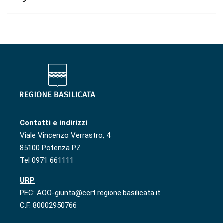
Contatti e indirizzi
Viale Vincenzo Verrastro, 4
85100 Potenza PZ
Tel 0971 661111
URP
PEC: AOO-giunta@cert.regione.basilicata.it
C.F. 80002950766