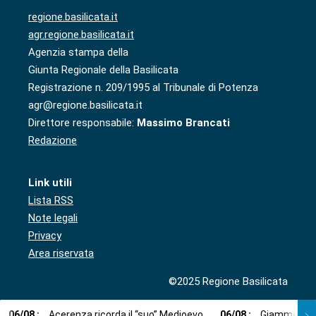
regione.basilicata.it
agr.regione.basilicata.it
Agenzia stampa della
Giunta Regionale della Basilicata
Registrazione n. 209/1995 al Tribunale di Potenza
agr@regione.basilicata.it
Direttore responsabile:
Massimo Brancati
Redazione
Link utili
Lista RSS
Note legali
Privacy
Area riservata
©2025 Regione Basilicata
06
/
08
:
Acerenza ricorda il “suo” Medioevo
06
/
08
:
Giammetta (