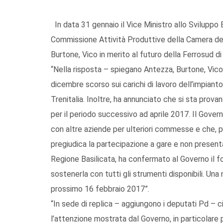
In data 31 gennaio il Vice Ministro allo Sviluppo
Commissione Attività Produttive della Camera dei 
Burtone, Vico in merito al futuro della Ferrosud d
“Nella risposta – spiegano Antezza, Burtone, Vico – 
dicembre scorso sui carichi di lavoro dell’impia
Trenitalia. Inoltre, ha annunciato che si sta prova
per il periodo successivo ad aprile 2017. Il Gove
con altre aziende per ulteriori commesse e che, 
pregiudica la partecipazione a gare e non presen
Regione Basilicata, ha confermato al Governo il for
sostenerla con tutti gli strumenti disponibili. Una
prossimo 16 febbraio 2017”.
“In sede di replica – aggiungono i deputati Pd – ci 
l’attenzione mostrata dal Governo, in particolare p