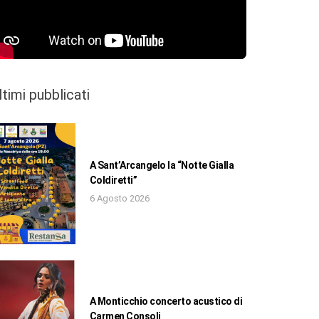
ltimi pubblicati
A Sant’Arcangelo la “Notte Gialla
Coldiretti”
6 Agosto 2026
A Monticchio concerto acustico di
Carmen Consoli