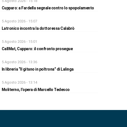
5 Agosto 2026 - 15:18
Cupparo: a Fardella segnale contro lo spopolamento
5 Agosto 2026 - 15:07
Latronico incontra la dottoressa Calabrò
5 Agosto 2026 - 15:01
CallMat, Cupparo: il confronto prosegue
5 Agosto 2026 - 13:36
In libreria “Il gitano in poltrona” di Lalinga
5 Agosto 2026 - 13:14
Moliterno, l’opera di Marcello Tedesco