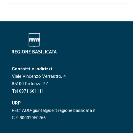
Contatti e indirizzi
Viale Vincenzo Verrastro, 4
85100 Potenza PZ
Tel 0971 661111
URP
PEC: AOO-giunta@cert.regione.basilicata.it
C.F. 80002950766