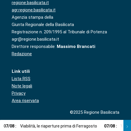
regione.basilicata.it
agr.regione.basilicata.it
Agenzia stampa della
Giunta Regionale della Basilicata
Registrazione n. 209/1995 al Tribunale di Potenza
agr@regione.basilicata.it
Direttore responsabile:
Massimo Brancati
Redazione
Link utili
Lista RSS
Note legali
Privacy
Area riservata
©2025 Regione Basilicata
07
/
08
:
Viabilità, le riaperture prima di Ferragosto
07
/
08
:
Via l