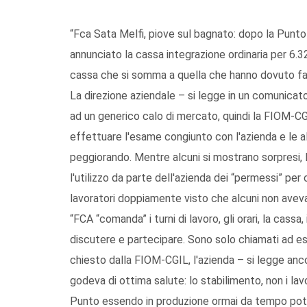
“Fca Sata Melfi, piove sul bagnato: dopo la Pun
annunciato la cassa integrazione ordinaria per 6.32
cassa che si somma a quella che hanno dovuto far
La direzione aziendale – si legge in un comunicato
ad un generico calo di mercato, quindi la FIOM-CG
effettuare l'esame congiunto con l'azienda e le al
peggiorando. Mentre alcuni si mostrano sorpresi, l
l'utilizzo da parte dell'azienda dei “permessi” per
lavoratori doppiamente visto che alcuni non avevano
“FCA “comanda” i turni di lavoro, gli orari, la cassa
discutere e partecipare. Sono solo chiamati ad es
chiesto dalla FIOM-CGIL, l'azienda – si legge anc
godeva di ottima salute: lo stabilimento, non i lavo
Punto essendo in produzione ormai da tempo potes