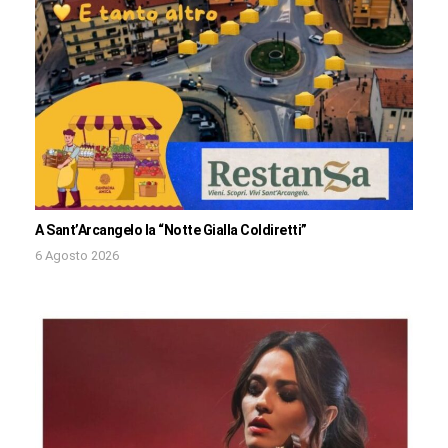
A Sant’Arcangelo la “Notte Gialla Coldiretti”
6 Agosto 2026