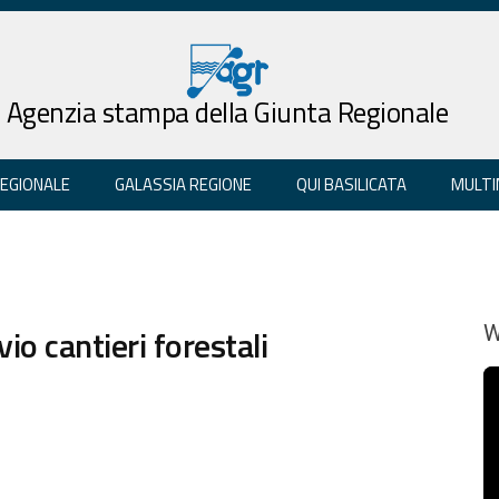
Agenzia stampa della Giunta Regionale
REGIONALE
GALASSIA REGIONE
QUI BASILICATA
MULTI
vvio cantieri forestali
W