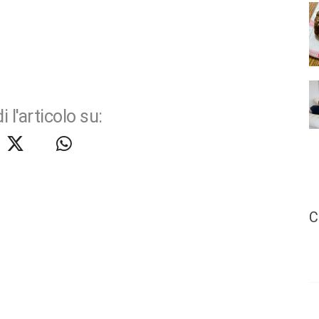
i l'articolo su:
C