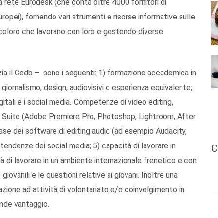
era rete Eurodesk (che conta oltre 4000 fornitori di
uropei), fornendo vari strumenti e risorse informative sulle
e coloro che lavorano con loro e gestendo diverse
enzia il Cedb – sono i seguenti: 1) formazione accademica in
 giornalismo, design, audiovisivi o esperienza equivalente;
gitali e i social media.-Competenze di video editing,
 Suite (Adobe Premiere Pro, Photoshop, Lightroom, After
ase dei software di editing audio (ad esempio Audacity,
tendenze dei social media; 5) capacità di lavorare in
C
tà di lavorare in un ambiente internazionale frenetico e con
iovanili e le questioni relative ai giovani. Inoltre una
zione ad attività di volontariato e/o coinvolgimento in
rande vantaggio.