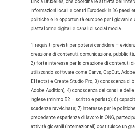
Link a Bruxelles, che coordina le attività dell’int
informazioni locali e centri Eurodesk in 36 paesi e
politiche e le opportunità europee per i giovani 
piattaforme digitali e canali di social media.
“I requisiti previsti per potersi candidare – evid
creazione di contenuti, comunicazione, pubblicità,
2) forte interesse per la creazione di contenuti di
utilizzando software come Canva, CapCut, Adobe
Effects) e Create Studio Pro; 3) conoscenza di b
Adobe Audition); 4) conoscenza dei canali e delle 
inglese (minimo B2 – scritto e parlato); 6) capaci
scadenze ravvicinate; 7) interesse per le politiche g
precedente esperienza di lavoro in ONG, partecipa
attività giovanili (internazionali) costituisce un g