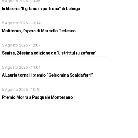
5 Agosto 2026 - 13:36
In libreria “Il gitano in poltrona” di Lalinga
5 Agosto 2026 - 13:14
Moliterno, l’opera di Marcello Tedesco
5 Agosto 2026 - 12:07
Senise, 24esima edizione de ‘U strittul ru zafaran’
5 Agosto 2026 - 11:04
A Lauria torna il premio “Gelsomina Scaldaferri”
5 Agosto 2026 - 10:40
Premio Morra a Pasquale Montesano