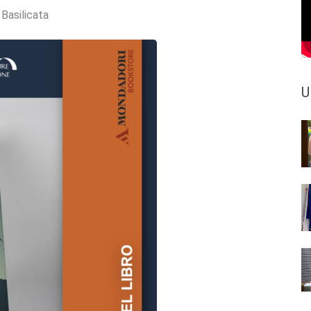
 Basilicata
U