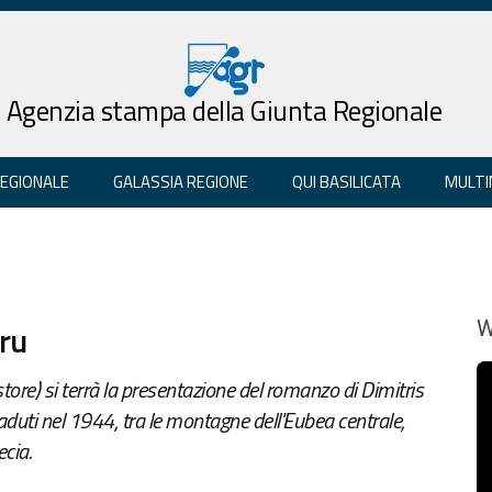
Agenzia stampa della Giunta Regionale
REGIONALE
GALASSIA REGIONE
QUI BASILICATA
MULTI
gru
W
e) si terrà la presentazione del romanzo di Dimitris
caduti nel 1944, tra le montagne dell'Eubea centrale,
ecia.