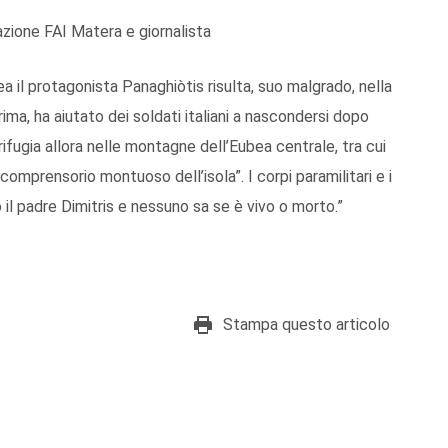
zione FAI Matera e giornalista
bea il protagonista Panaghiòtis risulta, suo malgrado, nella
rima, ha aiutato dei soldati italiani a nascondersi dopo
si rifugia allora nelle montagne dell’Eubea centrale, tra cui
e comprensorio montuoso dell’isola”. I corpi paramilitari e i
 il padre Dimitris e nessuno sa se è vivo o morto.”
Stampa questo articolo