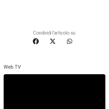
Condividi l'articolo su:
Web TV