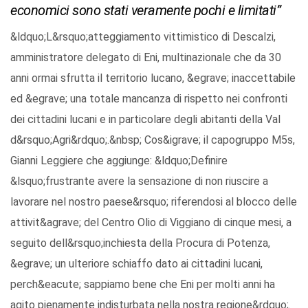
economici sono stati veramente pochi e limitati”
&ldquo;L&rsquo;atteggiamento vittimistico di Descalzi,
amministratore delegato di Eni, multinazionale che da 30
anni ormai sfrutta il territorio lucano, &egrave; inaccettabile
ed &egrave; una totale mancanza di rispetto nei confronti
dei cittadini lucani e in particolare degli abitanti della Val
d&rsquo;Agri&rdquo;.&nbsp; Cos&igrave; il capogruppo M5s,
Gianni Leggiere che aggiunge: &ldquo;Definire
&lsquo;frustrante avere la sensazione di non riuscire a
lavorare nel nostro paese&rsquo; riferendosi al blocco delle
attivit&agrave; del Centro Olio di Viggiano di cinque mesi, a
seguito dell&rsquo;inchiesta della Procura di Potenza,
&egrave; un ulteriore schiaffo dato ai cittadini lucani,
perch&eacute; sappiamo bene che Eni per molti anni ha
agito pienamente indisturbata nella nostra regione&rdquo;.