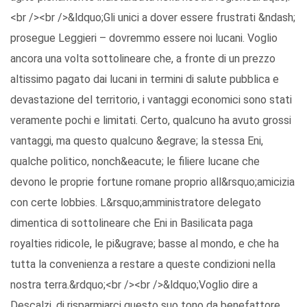
<br /><br />&ldquo;Gli unici a dover essere frustrati &ndash;
prosegue Leggieri – dovremmo essere noi lucani. Voglio
ancora una volta sottolineare che, a fronte di un prezzo
altissimo pagato dai lucani in termini di salute pubblica e
devastazione del territorio, i vantaggi economici sono stati
veramente pochi e limitati. Certo, qualcuno ha avuto grossi
vantaggi, ma questo qualcuno &egrave; la stessa Eni,
qualche politico, nonch&eacute; le filiere lucane che
devono le proprie fortune romane proprio all&rsquo;amicizia
con certe lobbies. L&rsquo;amministratore delegato
dimentica di sottolineare che Eni in Basilicata paga
royalties ridicole, le pi&ugrave; basse al mondo, e che ha
tutta la convenienza a restare a queste condizioni nella
nostra terra.&rdquo;<br /><br />&ldquo;Voglio dire a
Descalzi, di risparmiarci questo suo tono da benefattore,