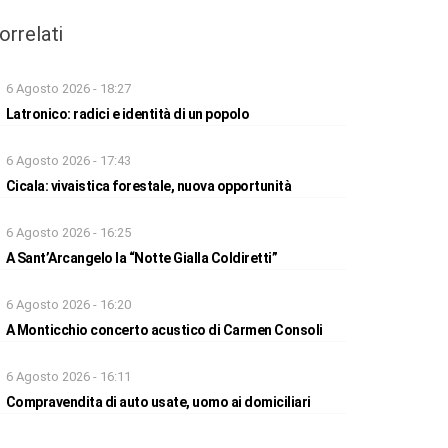
orrelati
6 Agosto 2026 - 18:27
Latronico: radici e identità di un popolo
6 Agosto 2026 - 17:43
Cicala: vivaistica forestale, nuova opportunità
6 Agosto 2026 - 16:25
A Sant’Arcangelo la “Notte Gialla Coldiretti”
6 Agosto 2026 - 16:20
A Monticchio concerto acustico di Carmen Consoli
6 Agosto 2026 - 16:11
Compravendita di auto usate, uomo ai domiciliari