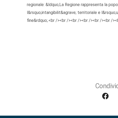
regionale: &ldquo;La Regione rappresenta la popol
l&rsquo;intangibilit&agrave; territoriale e l&rsqu
fine&rdquo;.<br /><br /><br /><br /><br /><br /><
Condivid