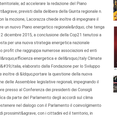
territoriale; ad accelerare la redazione del Piano
agrave; previsti dalla delibera della Giunta regionale n.
 la mozione, Lacorazza chiede inoltre di impegnare il
rre un nuovo Piano energetico regionale&rdquo; che tenga
12 dicembre 2015, a conclusione della Cop21 tenutosi a
osta per una nuova strategia energetica nazionale
o profit che raggruppa numerose associazioni ed enti
ell&rsquo;efficienza energetica e dell&rsquo;Italy Climate
&#39;Italia, elaborato dalla Fondazione per lo Sviluppo
inoltre di &ldquo;portare la questione della nuova
ne delle Assemblee legislative regionali, impegnando il
re presso al Conferenza dei presidenti dei Consigli
ifica da parte del Parlamento degli accordi sul clima
ostenere nel dialogo con il Parlamento il coinvolgimento
 prossimit&agrave; con i cittadini ed il territorio, in