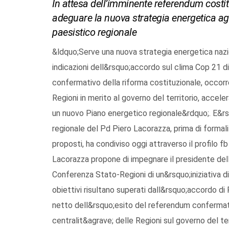
In attesa dell’imminente referendum costitu
adeguare la nuova strategia energetica agli 
paesistico regionale
&ldquo;Serve una nuova strategia energetica nazio
indicazioni dell&rsquo;accordo sul clima Cop 21 di 
confermativo della riforma costituzionale, occorr
Regioni in merito al governo del territorio, acceler
un nuovo Piano energetico regionale&rdquo;. E&rsq
regionale del Pd Piero Lacorazza, prima di formali
proposti, ha condiviso oggi attraverso il profilo
Lacorazza propone di impegnare il presidente dell
Conferenza Stato-Regioni di un&rsquo;iniziativa di 
obiettivi risultano superati dall&rsquo;accordo di
netto dell&rsquo;esito del referendum confermativo
centralit&agrave; delle Regioni sul governo del terri