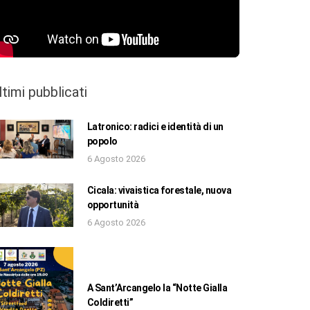
ltimi pubblicati
Latronico: radici e identità di un
popolo
6 Agosto 2026
Cicala: vivaistica forestale, nuova
opportunità
6 Agosto 2026
A Sant’Arcangelo la “Notte Gialla
Coldiretti”