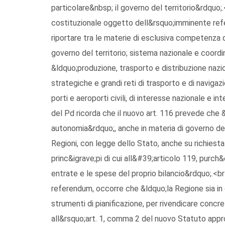
particolare&nbsp; il governo del territorio&rdquo;
costituzionale oggetto dell&rsquo;imminente ref
riportare tra le materie di esclusiva competenza 
governo del territorio; sistema nazionale e coord
&ldquo;produzione, trasporto e distribuzione nazi
strategiche e grandi reti di trasporto e di navigaz
porti e aeroporti civili, di interesse nazionale e i
del Pd ricorda che il nuovo art. 116 prevede che &l
autonomia&rdquo;, anche in materia di governo del
Regioni, con legge dello Stato, anche su richiesta d
princ&igrave;pi di cui all&#39;articolo 119, purch&e
entrate e le spese del proprio bilancio&rdquo;.<
referendum, occorre che &ldquo;la Regione sia in
strumenti di pianificazione, per rivendicare conc
all&rsquo;art. 1, comma 2 del nuovo Statuto approv