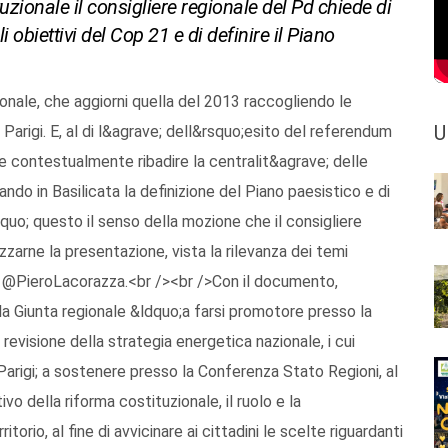
zionale il consigliere regionale del Pd chiede di
obiettivi del Cop 21 e di definire il Piano
nale, che aggiorni quella del 2013 raccogliendo le
U
Parigi. E, al di l&agrave; dell&rsquo;esito del referendum
e contestualmente ribadire la centralit&agrave; delle
ando in Basilicata la definizione del Piano paesistico e di
uo; questo il senso della mozione che il consigliere
zzarne la presentazione, vista la rilevanza dei temi
 fb @PieroLacorazza.<br /><br />Con il documento,
a Giunta regionale &ldquo;a farsi promotore presso la
revisione della strategia energetica nazionale, i cui
 Parigi; a sostenere presso la Conferenza Stato Regioni, al
 della riforma costituzionale, il ruolo e la
torio, al fine di avvicinare ai cittadini le scelte riguardanti