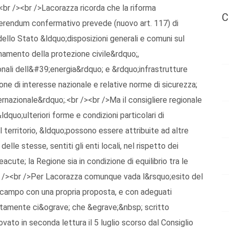
.<br /><br />Lacorazza ricorda che la riforma
C
erendum confermativo prevede (nuovo art. 117) di
dello Stato &ldquo;disposizioni generali e comuni sul
inamento della protezione civile&rdquo;,
onali dell&#39;energia&rdquo; e &rdquo;infrastrutture
ione di interesse nazionale e relative norme di sicurezza;
nternazionale&rdquo;.<br /><br />Ma il consigliere regionale
dquo;ulteriori forme e condizioni particolari di
 territorio, &ldquo;possono essere attribuite ad altre
elle stesse, sentiti gli enti locali, nel rispetto dei
acute; la Regione sia in condizione di equilibrio tra le
br /><br />Per Lacorazza comunque vada l&rsquo;esito del
 campo con una propria proposta, e con adeguati
retamente ci&ograve; che &egrave;&nbsp; scritto
ato in seconda lettura il 5 luglio scorso dal Consiglio