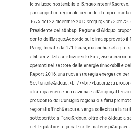
lo sviluppo sostenibile e l&rsquo;integrit&agrave; 
paesaggistico regionale secondo i tempi e modalit&
1675 del 22 dicembre 2015&rdquo;.<br /><br />Con
Presidente della&nbsp; Regione di &ldquo; propo
conto dell&rsquo;Accordo sul clima approvato il 
Parigi, firmato da 171 Paesi, ma anche della prop
elaborata dal coordinamento Free, associazione n
operanti nel settore delle energie rinnovabili e d
Report 2016, una nuova strategia energetica per l
Sostenibile&rdquo;.<br /><br />Lacorazza propone 
strategia energetica nazionale all&rsquo;attenzio
presidente del Consiglio regionale a farsi promoto
regionali affinch&eacute; venga sollecitata la rat
sottoscritto a Parigi&rdquo; oltre che &ldquo;a s
del legislatore regionale nelle materie pi&ugrave; di