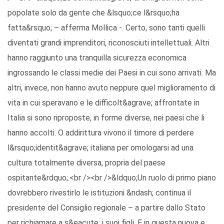
popolate solo da gente che &lsquo;ce l&rsquo;ha
fatta&rsquo; – afferma Mollica -. Certo, sono tanti quelli
diventati grandi imprenditori, riconosciuti intellettuali. Altri
hanno raggiunto una tranquilla sicurezza economica
ingrossando le classi medie dei Paesi in cui sono arrivati. Ma
altri, invece, non hanno avuto neppure quel miglioramento di
vita in cui speravano e le difficolt&agrave; affrontate in
Italia si sono riproposte, in forme diverse, nei paesi che li
hanno accolti. O addirittura vivono il timore di perdere
l&rsquo;identit&agrave; italiana per omologarsi ad una
cultura totalmente diversa, propria del paese
ospitante&rdquo;.<br /><br />&ldquo;Un ruolo di primo piano
dovrebbero rivestirlo le istituzioni &ndash; continua il
presidente del Consiglio regionale – a partire dallo Stato
per richiamare a s&eacute; i suoi figli. E in questa nuova e