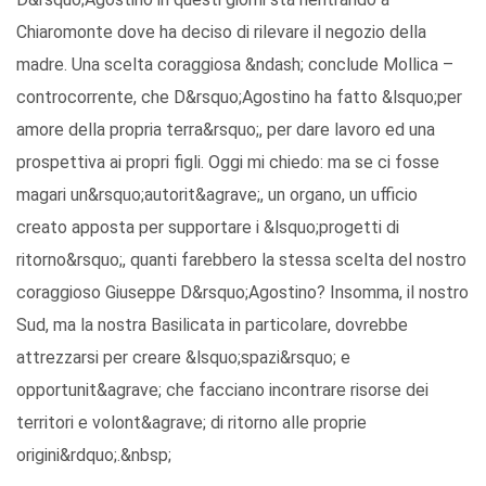
Chiaromonte dove ha deciso di rilevare il negozio della
madre. Una scelta coraggiosa &ndash; conclude Mollica –
controcorrente, che D&rsquo;Agostino ha fatto &lsquo;per
amore della propria terra&rsquo;, per dare lavoro ed una
prospettiva ai propri figli. Oggi mi chiedo: ma se ci fosse
magari un&rsquo;autorit&agrave;, un organo, un ufficio
creato apposta per supportare i &lsquo;progetti di
ritorno&rsquo;, quanti farebbero la stessa scelta del nostro
coraggioso Giuseppe D&rsquo;Agostino? Insomma, il nostro
Sud, ma la nostra Basilicata in particolare, dovrebbe
attrezzarsi per creare &lsquo;spazi&rsquo; e
opportunit&agrave; che facciano incontrare risorse dei
territori e volont&agrave; di ritorno alle proprie
origini&rdquo;.&nbsp;