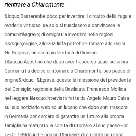
rientrare a Chiaromonte
&ldquo;Basterebbe poco per invertire il circuito della fuga e
renderlo virtuoso: se solo si riuscissero a convincere le
comunit&agrave; di emigrati a investire nelle regioni
d&rsquo;origine, allora la linfa potrebbe tornare alle radici.
Ne &egrave; un esempio la storia di Giovanni
D&rsquo;Agostino che dopo aver trascorso quasi sei anni in
Germania ha deciso di ritornare a Chiaromonte, suo paese di
origine&rdquo;. &Egrave; questa la riflessione del presidente
del Consiglio regionale della Basilicata Francesco Mollica
nel leggere l&rsquo;intervista fatta da Angelo Mauro Calza
sul suo notiziario web ad un lucano che dopo anni trascorsi
in Germania per cercare di garantire un futuro alla propria
famiglia ha maturato la scelta di ritornare al suo paese.<br
/><br />&ldquo;Le comunit&agrave; di emigrati non sono