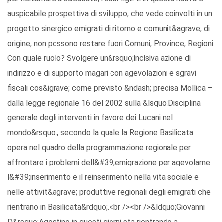
auspicabile prospettiva di sviluppo, che vede coinvolti in un
progetto sinergico emigrati di ritorno e comunit&agrave; di
origine, non possono restare fuori Comuni, Province, Regioni.
Con quale ruolo? Svolgere un&rsquo;incisiva azione di
indirizzo e di supporto magari con agevolazioni e sgravi
fiscali cos&igrave; come previsto &ndash; precisa Mollica –
dalla legge regionale 16 del 2002 sulla &lsquo;Disciplina
generale degli interventi in favore dei Lucani nel
mondo&rsquo;, secondo la quale la Regione Basilicata
opera nel quadro della programmazione regionale per
affrontare i problemi dell&#39;emigrazione per agevolarne
l&#39;inserimento e il reinserimento nella vita sociale e
nelle attivit&agrave; produttive regionali degli emigrati che
rientrano in Basilicata&rdquo;.<br /><br />&ldquo;Giovanni
D&rsquo;Agostino in questi giorni sta rientrando a