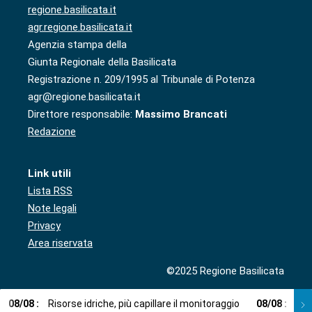
regione.basilicata.it
agr.regione.basilicata.it
Agenzia stampa della
Giunta Regionale della Basilicata
Registrazione n. 209/1995 al Tribunale di Potenza
agr@regione.basilicata.it
Direttore responsabile:
Massimo Brancati
Redazione
Link utili
Lista RSS
Note legali
Privacy
Area riservata
©2025 Regione Basilicata
08
/
08
:
Risorse idriche, più capillare il monitoraggio
08
/
08
:
Cup