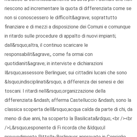
riescono ad incrementare la quota di differenziata come se
non si conoscessero le difficolt&agrave; soprattutto
finanziare e di mezzi a disposizione dei Comuni e comunque
in ritardo sulle procedure di appalto di nuovi impianti;
dall&rsquo;altra, il continuo scaricare le
responsabilit&agrave;, come fa ormai con
quotidianit&agrave; in interviste e dichiarazioni
l&rsquo;assessore Berlinguer, sui cittadini lucani che sono
&lsquo;indisciplinati&rsquo; a differenza dei senesi e dei
toscani. I ritardi nell&rsquo;organizzazione della
differenziata &ndash; afferma Castelluccio &ndash; sono la
classica scoperta dell&rsquo;acqua calda da parte di chi, da
meno di due anni, ha scoperto la Basilicata&rdquo;.<br /><br
/>L&rsquo;esponente di Fi ricorda che &ldquo;il
provvedimento Pittella-Berlinguer approvato in Consiglio