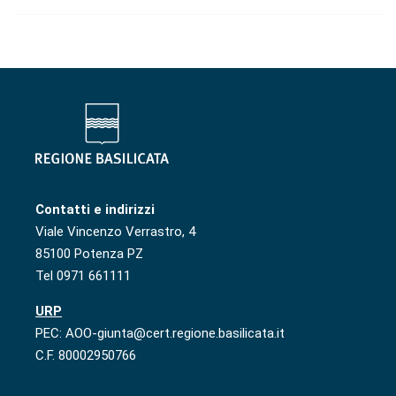
Contatti e indirizzi
Viale Vincenzo Verrastro, 4
85100 Potenza PZ
Tel 0971 661111
URP
PEC: AOO-giunta@cert.regione.basilicata.it
C.F. 80002950766