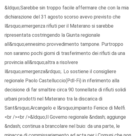
&ldquo;Sarebbe sin troppo facile affermare che con la mia
dichiarazione del 31 agosto scorso avevo previsto che
l&rsquo;emergenza rifiuti per il Materano si sarebbe
ripresentata costringendo la Giunta regionale
all&rsquo;ennesimo provvedimento tampone. Purtroppo
non saranno pochi giorni di trasferimento dei rifiuti da una
provincia all&rsquo;altra a risolvere
l&rsquo;emergenza&rdquo;. Lo sostiene il consigliere
regionale Paolo Castelluccio(Pdl-Fi) in riferimento alla
decisione di far smaltire circa 90 tonnellate di rifiuti solidi
urbani prodotti nel Materano tra la discarica di
Sant&rsquo;Arcangelo e l&rsquo;impianto Fenice di Melfi.
<br /><br />&ldquo;Il Governo regionale &ndash; aggiunge
&ndash; continua a brancolare nel buio: da una parte, le
minacce di commissariamento ad acta per i Comuni che non