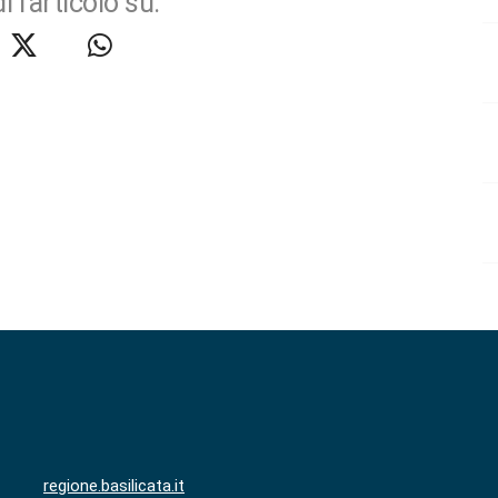
i l'articolo su:
regione.basilicata.it