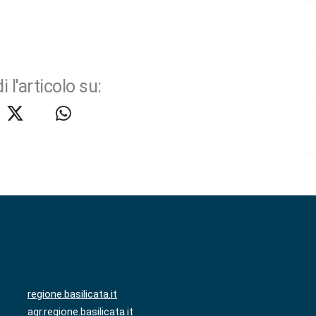
i l'articolo su:
regione.basilicata.it
agr.regione.basilicata.it