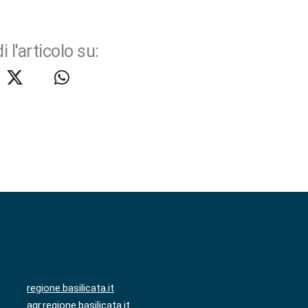
i l'articolo su:
regione.basilicata.it
agr.regione.basilicata.it