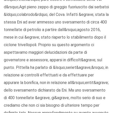
d&rsquo;Agri pieno zeppo di greggio fuoriuscito dai serbatoi
&ldquo;colabrodo&rdquo; del Cova. Infatti &egrave; stata la
stessa Eni ad aver ammesso uno sversamento di circa 400
tonnellate di petrolio a partire dall&rsquo;agosto 2016,
mese in cui &egrave; stato riaperto lo stabilimento dopo il
ciclone trivellopoli. Proprio su questo argomento ci
aspettavamo maggiori delucidazioni da parte di
governatore e assessore, apparsi in difficolt&agrave; sul
punto. Pittella ha parlato di &lsquo;seriet&agrave;&rsquo; in
relazione ai controlli effettuati e da effettuare per
appurare la bonifica, non in relazione all&rsquo;entit&agrave;
dello sversamento dichiarato da Eni. Ma uno sversamento
di 400 tonnellate &egrave; gi&agrave; molto serio di suo e
crediamo che non ci sia bisogno di ulteriore tempo per
definirlo tale. Nessun approfondimento su quanto avvenuto