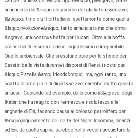
zampe. La linea del &lsquo;rigore&rsquo; pi&ugrave; volte
annunciata dall&rsquo;ologramma del gladiatore &egrave;
l&rsquo;ultimo bluff pittelliano: esattamente come quella
&lsquo;rivoluzione&rsquo; tanto annunciata ma che ormai
&egrave; una continua beffa per i lucani. Oltre alla beffa,
ora rischia di esserci il danno: ingentissimo e irreparabile.
Quello ambientale. Che si esaltino pure per lo sfondo dei
Sassi in bella vista durante i discorsi di Renzi, i nostri cari
&lsquo;Pittella &amp; friends&rsquo;: ma, ogni tanto, uno
scatto di orgoglio e di dignit&agrave; sarebbe molto gradito
ai lucani. Copiando, ad esempio, dalla comunit&agrave; degli
Ikebiri che ha reagito con fermezza e risolutezza alle
angherie di Eni, facendo causa al colosso petrolifero per
l&rsquo;inquinamento del delta del Niger. Insomma, dinanzi
ad Eni, da quella supina, sarebbe bello veder riacquistare la