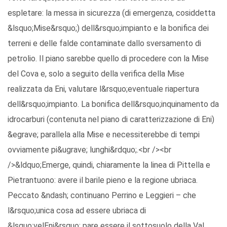
espletare: la messa in sicurezza (di emergenza, cosiddetta
&lsquo;Mise&rsquo;) dell&rsquo;impianto e la bonifica dei
terreni e delle falde contaminate dallo sversamento di
petrolio. Il piano sarebbe quello di procedere con la Mise
del Cova e, solo a seguito della verifica della Mise
realizzata da Eni, valutare l&rsquo;eventuale riapertura
dell&rsquo;impianto. La bonifica dell&rsquo;inquinamento da
idrocarburi (contenuta nel piano di caratterizzazione di Eni)
&egrave; parallela alla Mise e necessiterebbe di tempi
ovviamente pi&ugrave; lunghi&rdquo;.<br /><br
/>&ldquo;Emerge, quindi, chiaramente la linea di Pittella e
Pietrantuono: avere il barile pieno e la regione ubriaca.
Peccato &ndash; continuano Perrino e Leggieri – che
l&rsquo;unica cosa ad essere ubriaca di
&lsquo;velEni&rsquo; pare essere il sottosuolo della Val