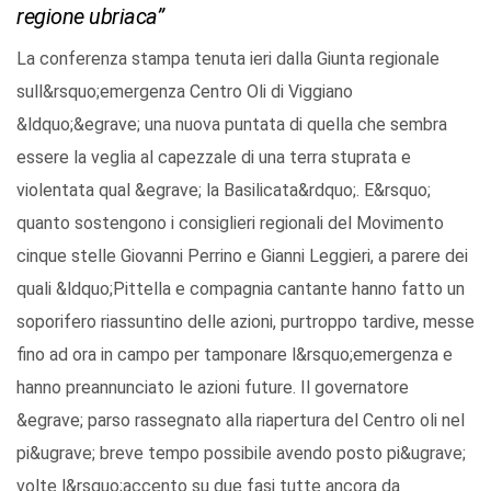
regione ubriaca”
La conferenza stampa tenuta ieri dalla Giunta regionale
sull&rsquo;emergenza Centro Oli di Viggiano
&ldquo;&egrave; una nuova puntata di quella che sembra
essere la veglia al capezzale di una terra stuprata e
violentata qual &egrave; la Basilicata&rdquo;. E&rsquo;
quanto sostengono i consiglieri regionali del Movimento
cinque stelle Giovanni Perrino e Gianni Leggieri, a parere dei
quali &ldquo;Pittella e compagnia cantante hanno fatto un
soporifero riassuntino delle azioni, purtroppo tardive, messe
fino ad ora in campo per tamponare l&rsquo;emergenza e
hanno preannunciato le azioni future. Il governatore
&egrave; parso rassegnato alla riapertura del Centro oli nel
pi&ugrave; breve tempo possibile avendo posto pi&ugrave;
volte l&rsquo;accento su due fasi tutte ancora da