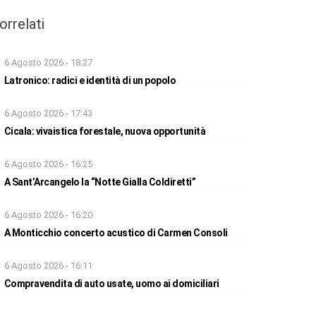
orrelati
6 Agosto 2026 - 18:27
Latronico: radici e identità di un popolo
6 Agosto 2026 - 17:43
Cicala: vivaistica forestale, nuova opportunità
6 Agosto 2026 - 16:25
A Sant’Arcangelo la “Notte Gialla Coldiretti”
6 Agosto 2026 - 16:20
A Monticchio concerto acustico di Carmen Consoli
6 Agosto 2026 - 16:11
Compravendita di auto usate, uomo ai domiciliari