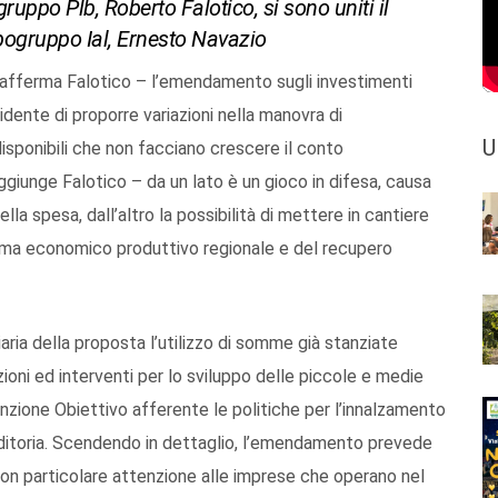
ruppo Plb, Roberto Falotico, si sono uniti il
pogruppo Ial, Ernesto Navazio
– afferma Falotico – l’emendamento sugli investimenti
sidente di proporre variazioni nella manovra di
U
sponibili che non facciano crescere il conto
iunge Falotico – da un lato è un gioco in difesa, causa
ella spesa, dall’altro la possibilità di mettere in cantiere
istema economico produttivo regionale e del recupero
iaria della proposta l’utilizzo di somme già stanziate
zioni ed interventi per lo sviluppo delle piccole e medie
Funzione Obiettivo afferente le politiche per l’innalzamento
nditoria. Scendendo in dettaglio, l’emendamento prevede
 con particolare attenzione alle imprese che operano nel