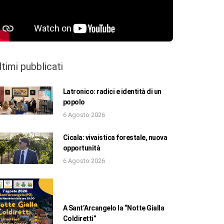
ltimi pubblicati
Latronico: radici e identità di un
popolo
6 Agosto 2026
Cicala: vivaistica forestale, nuova
opportunità
6 Agosto 2026
A Sant’Arcangelo la “Notte Gialla
Coldiretti”