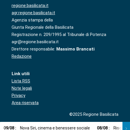
regione.basilicata.it
agr.regione.basilicata.it
Agenzia stampa della
Giunta Regionale della Basilicata
Registrazione n. 209/1995 al Tribunale di Potenza
agr@regione.basilicata.it
Direttore responsabile:
Massimo Brancati
Redazione
Link utili
Lista RSS
Note legali
Privacy
Area riservata
©2025 Regione Basilicata
09
/
08
:
Nova Siri, cinema e benessere sociale
08
/
08
:
Risorse i