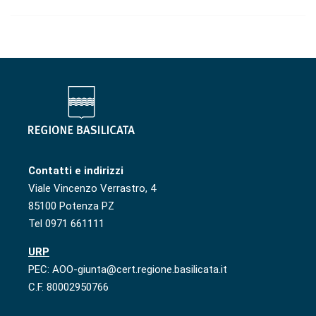
Contatti e indirizzi
Viale Vincenzo Verrastro, 4
85100 Potenza PZ
Tel 0971 661111
URP
PEC: AOO-giunta@cert.regione.basilicata.it
C.F. 80002950766