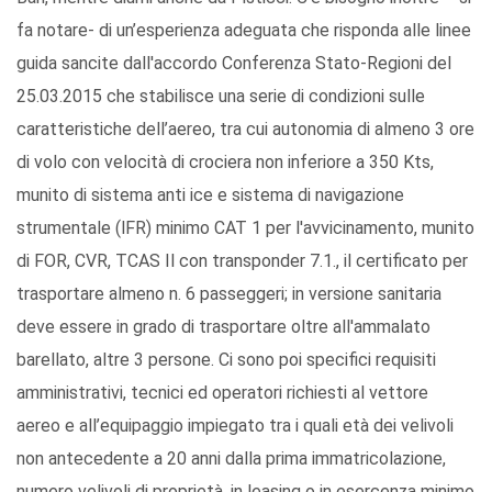
fa notare- di un’esperienza adeguata che risponda alle linee
guida sancite dall'accordo Conferenza Stato-Regioni del
25.03.2015 che stabilisce una serie di condizioni sulle
caratteristiche dell’aereo, tra cui autonomia di almeno 3 ore
di volo con velocità di crociera non inferiore a 350 Kts,
munito di sistema anti ice e sistema di navigazione
strumentale (lFR) minimo CAT 1 per l'avvicinamento, munito
di FOR, CVR, TCAS Il con transponder 7.1., il certificato per
trasportare almeno n. 6 passeggeri; in versione sanitaria
deve essere in grado di trasportare oltre all'ammalato
barellato, altre 3 persone. Ci sono poi specifici requisiti
amministrativi, tecnici ed operatori richiesti al vettore
aereo e all’equipaggio impiegato tra i quali età dei velivoli
non antecedente a 20 anni dalla prima immatricolazione,
numero velivoli di proprietà, in leasing o in esercenza minimo